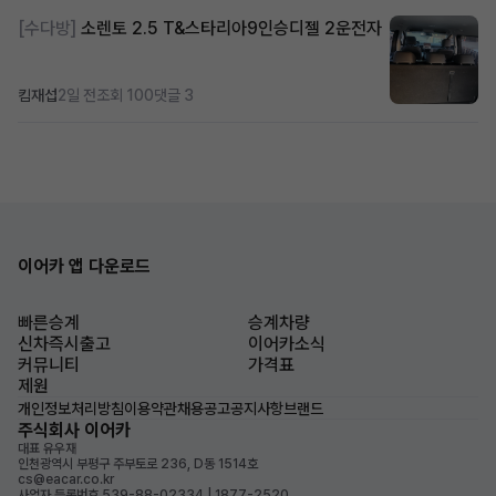
[수다방]
소렌토 2.5 T&스타리아9인승디젤 2운전자
킴재섭
2일 전
조회 100
댓글 3
이어카 앱 다운로드
빠른승계
승계차량
신차즉시출고
이어카소식
커뮤니티
가격표
제원
개인정보처리방침
이용약관
채용공고
공지사항
브랜드
주식회사 이어카
대표 유우재
인천광역시 부평구 주부토로 236, D동 1514호
cs@eacar.co.kr
사업자 등록번호 539-88-02334 | 1877-2520