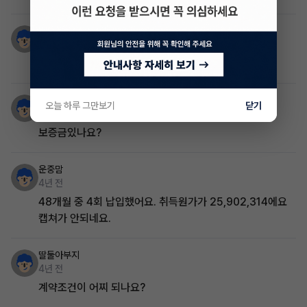
딸둘아부지
4년 전
여긴 1대1 대화는 못하는건가요?
딸둘아부지
오늘 하루 그만보기
닫기
4년 전
보증금있나요?
운중맘
4년 전
48개월 중 4회 납입했어요. 취득원가가 25,902,314에요
캡쳐가 안되네요.
딸둘아부지
4년 전
계약조건이 어찌 되나요?