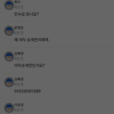
쥑이
4년 전
인수금 있나요?
운중맘
4년 전
메 아직 승계전이에여.
김혜성
4년 전
아직승계전인가요?
김혜성
4년 전
01020091389
이효성
4년 전