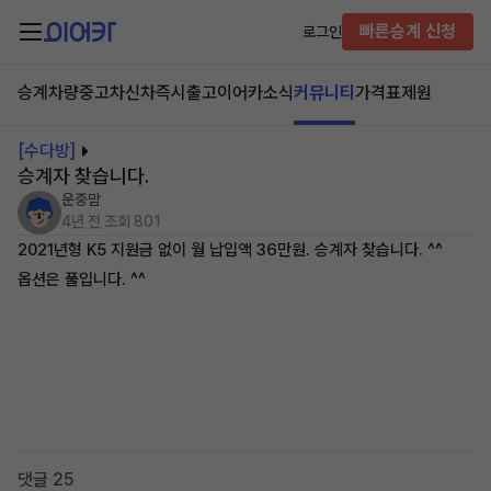
빠른승계 신청
로그인
승계차량
중고차
신차즉시출고
이어카소식
커뮤니티
가격표
제원
[수다방]
승계자 찾습니다.
운중맘
4년 전
조회 801
2021년형 K5 지원금 없이 월 납입액 36만원. 승계자 찾습니다. ^^
옵션은 풀입니다. ^^
댓글 25