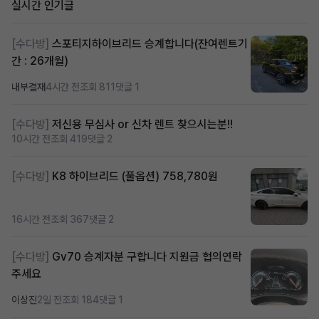
실시간 인기글
[수다방]
스포티지하이브리드 승계합니다(잔여렌트기
간 : 26개월)
내부결재
4시간 전
조회 811
댓글 1
[수다방]
저신용 무심사 or 신차 렌트 찾으시는분!!
10시간 전
조회 419
댓글 2
[수다방]
K8 하이브리드 (풀옵션) 758,780원
16시간 전
조회 367
댓글 2
[수다방]
Gv70 승계자분 구합니다 지원금 협의연락
주세요
이상진
2일 전
조회 184
댓글 1