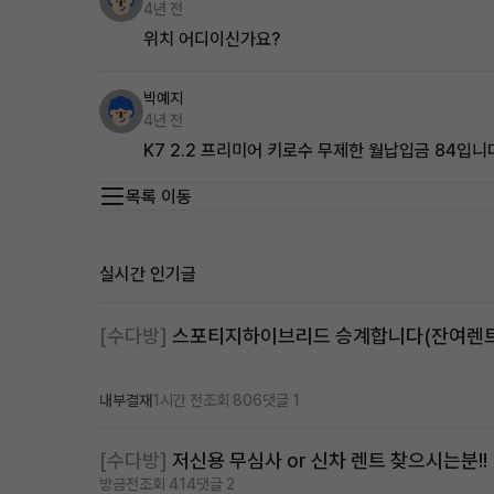
4년 전
위치 어디이신가요?
박예지
4년 전
K7 2.2 프리미어 키로수 무제한 월납입금 84입니
목록 이동
실시간 인기글
[수다방]
내부결재
1시간 전
조회 806
댓글 1
[수다방]
저신용 무심사 or 신차 렌트 찾으시는분!!
방금전
조회 414
댓글 2