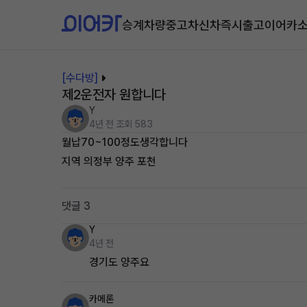
승계차량
중고차
신차즉시출고
이어카
[수다방]
제2운전자 원합니다
Y
4년 전
조회 583
월납70~100정도생각합니다
지역 의정부 양주 포천
댓글 3
Y
4년 전
경기도 양주요
카메론