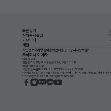
빠른승계
신차즉시출고
커뮤니티
제원
개인정보처리방침
이용약관
채용공고
공지사항
브랜드
주식회사 이어카
대표 유우재
인천광역시 부평구 주부토로 236, D동 1514호
cs@eacar.co.kr
사업자 등록번호 539-88-02334 | 1877-2520
이어카는 통신판매 중개자로서 통신판매의 당사자가 아니며, 상품, 거래정보, 거래에 대하여
Copyrightⓒ eacar. All right reserved.