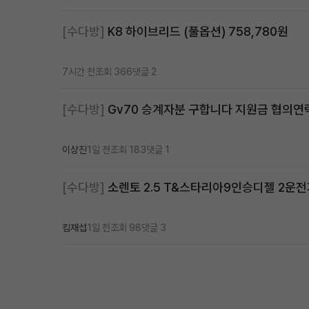
[수다방]
K8 하이브리드 (풀옵션) 758,780원
7시간 전
조회 366
댓글 2
[수다방]
Gv70 승계자분 구합니다 지원금 협의
이상진
1일 전
조회 183
댓글 1
[수다방]
소렌토 2.5 T&스타리아9인승디젤 2운
킴재섭
1일 전
조회 98
댓글 3