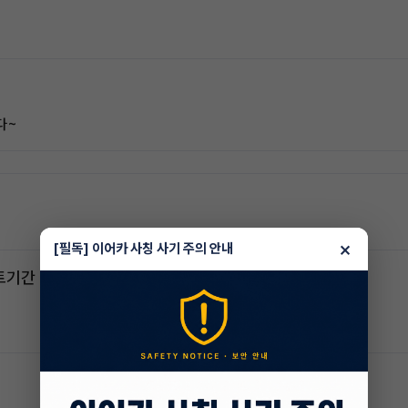
다~
×
[필독] 이어카 사칭 사기 주의 안내
스포티지하이브리드 승계합니다(잔여렌트기간 : 26개월)