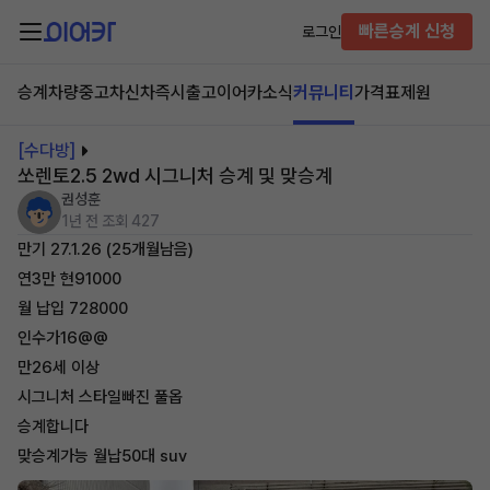
빠른승계 신청
로그인
승계차량
중고차
신차즉시출고
이어카소식
커뮤니티
가격표
제원
[수다방]
쏘렌토2.5 2wd 시그니처 승계 및 맞승계
권성훈
1년 전
조회 427
만기 27.1.26 (25개월남음)
연3만 현91000
월 납입 728000
인수가16@@
만26세 이상
시그니처 스타일빠진 풀옵
승계합니다
맞승계가능 월납50대 suv