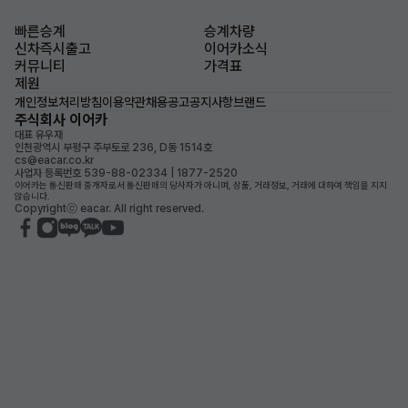
빠른승계
승계차량
신차즉시출고
이어카소식
커뮤니티
가격표
제원
개인정보처리방침
이용약관
채용공고
공지사항
브랜드
주식회사 이어카
대표 유우재
인천광역시 부평구 주부토로 236, D동 1514호
cs@eacar.co.kr
사업자 등록번호 539-88-02334 | 1877-2520
이어카는 통신판매 중개자로서 통신판매의 당사자가 아니며, 상품, 거래정보, 거래에 대하여 책임을 지지
않습니다.
Copyrightⓒ eacar. All right reserved.