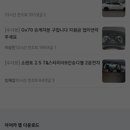
13시간 전
조회 351
댓글 2
[수다방]
Gv70 승계자분 구합니다 지원금 협의연락
주세요
이상진
13시간 전
조회 166
댓글 1
[수다방]
소렌토 2.5 T&스타리아9인승디젤 2운전자
킴재섭
10시간 전
조회 84
댓글 3
이어카 앱 다운로드