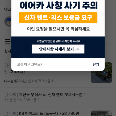
댓글 1
정종범
1년 전
아반떼 하브 어떠신가요?
목록 이동
실시간 인기글
오늘 하루 그만보기
닫기
[수다방]
스포티지하이브리드 승계합니다(잔여렌트기
간 : 26개월)
내부결재
22시간 전
조회 791
댓글 1
[수다방]
저신용 무심사 or 신차 렌트 찾으시는분!!
2시간 전
조회 388
댓글 2
[수다방]
K8 하이브리드 (풀옵션) 758,780원