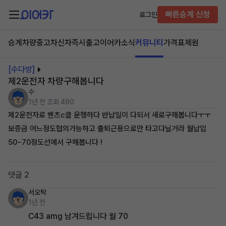
빠른승계 신청
로그인
승계차량
중고차
신차즉시출고
이어카소식
커뮤니티
가격표
제원
[수다방]
제2운전자 차량구해봅니다
수
1년 전
조회 490
제2운전자로 벤츠c클 운행하다 반납일이 다되서 새로구해봅니다ㅜㅜ
보증금 어느정도협의가능하고 출퇴근용으로만 타고다닐거라 월납입
50~70정도선에서 구해봅니다 !
댓글 2
서오탁
1년 전
C43 amg 남겨드립니다 월 70