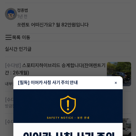
정종범
1년 전
쏘렌토 어떠신가요? 월 82만원입니다
목록 이동
실시간 인기글
[수다방]
스포티지하이브리드 승계합니다(잔여렌트기
간 : 26개월)
[필독] 이어카 사칭 사기 주의 안내
×
내부결재
20시간 전
조회 789
댓글 1
[수다방]
저신용 무심사 or 신차 렌트 찾으시는분!!
방금전
조회 386
댓글 2
[수다방]
K8 하이브리드 (풀옵션) 758,780원