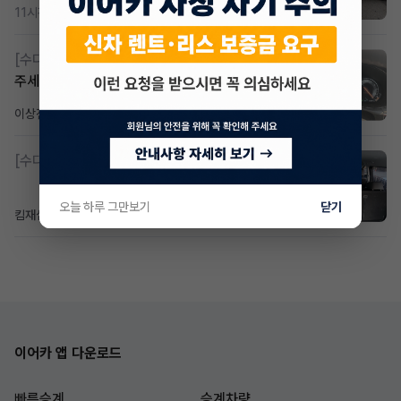
11시간 전
조회 350
댓글 2
[수다방]
Gv70 승계자분 구합니다 지원금 협의연락
주세요
이상진
11시간 전
조회 166
댓글 1
[수다방]
소렌토 2.5 T&스타리아9인승디젤 2운전자
오늘 하루 그만보기
닫기
킴재섭
8시간 전
조회 82
댓글 3
이어카 앱 다운로드
빠른승계
승계차량