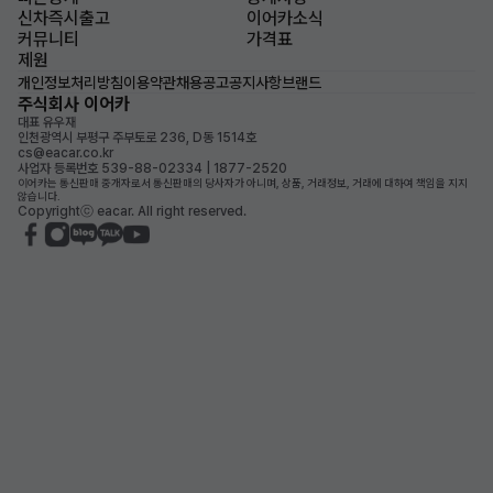
신차즉시출고
이어카소식
커뮤니티
가격표
제원
개인정보처리방침
이용약관
채용공고
공지사항
브랜드
주식회사 이어카
대표 유우재
인천광역시 부평구 주부토로 236, D동 1514호
cs@eacar.co.kr
사업자 등록번호 539-88-02334 | 1877-2520
이어카는 통신판매 중개자로서 통신판매의 당사자가 아니며, 상품, 거래정보, 거래에 대하여 책임을 지지
않습니다.
Copyrightⓒ eacar. All right reserved.