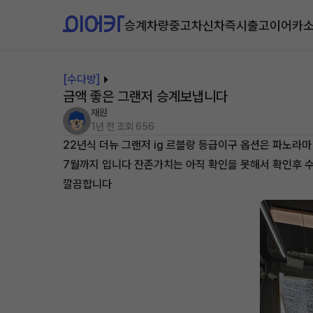
승계차량
중고차
신차즉시출고
이어카
[수다방]
금액 좋은 그랜저 승계보냅니다
재원
1년 전
조회 656
22년식 더뉴 그랜저 ig 르블랑 등급이구 옵션은 파노라
7월까지 입니다 잔존가치는 아직 확인을 못해서 확인후 
깔끔합니다