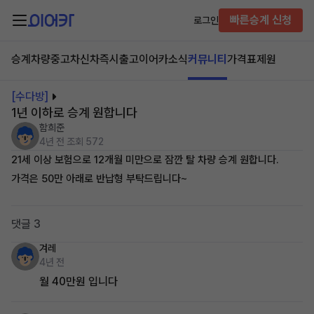
빠른승계 신청
로그인
승계차량
중고차
신차즉시출고
이어카소식
커뮤니티
가격표
제원
[수다방]
1년 이하로 승계 원합니다
함희준
4년 전
조회 572
21세 이상 보험으로 12개월 미만으로 잠깐 탈 차량 승계 원합니다.
가격은 50만 아래로 반납형 부탁드립니다~
댓글 3
겨레
4년 전
월 40만원 입니다