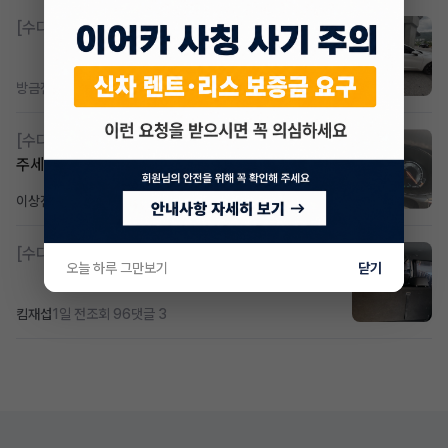
[수다방]
K8 하이브리드 (풀옵션) 758,780원
방금전
조회 365
댓글 2
[수다방]
Gv70 승계자분 구합니다 지원금 협의연락
주세요
이상진
1일 전
조회 179
댓글 1
[수다방]
소렌토 2.5 T&스타리아9인승디젤 2운전자
오늘 하루 그만보기
닫기
킴재섭
1일 전
조회 96
댓글 3