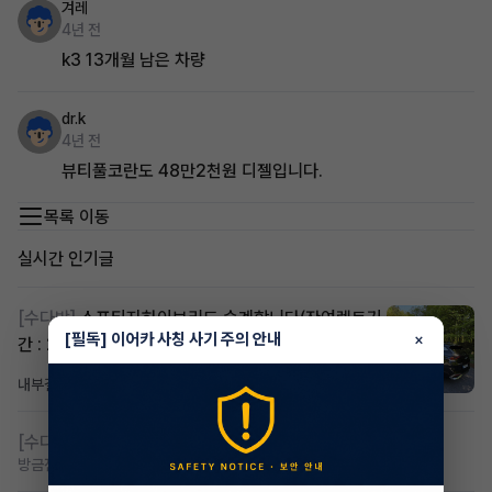
겨레
4년 전
k3 13개월 남은 차량
dr.k
4년 전
뷰티풀코란도 48만2천원 디젤입니다.
목록 이동
실시간 인기글
[수다방]
스포티지하이브리드 승계합니다(잔여렌트기
[필독] 이어카 사칭 사기 주의 안내
×
간 : 26개월)
내부결재
20시간 전
조회 805
댓글 1
[수다방]
저신용 무심사 or 신차 렌트 찾으시는분!!
방금전
조회 408
댓글 2