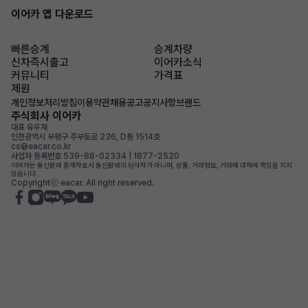
이어카 앱 다운로드
빠른승계
승계차량
신차즉시출고
이어카소식
커뮤니티
가격표
제원
개인정보처리방침
이용약관
채용공고
공지사항
브랜드
주식회사 이어카
대표 유우재
인천광역시 부평구 주부토로 236, D동 1514호
cs@eacar.co.kr
사업자 등록번호 539-88-02334 | 1877-2520
이어카는 통신판매 중개자로서 통신판매의 당사자가 아니며, 상품, 거래정보, 거래에 대하여 책임을 지지
않습니다.
Copyrightⓒ eacar. All right reserved.