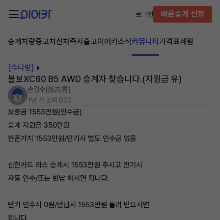
빠른승계 신청
로그인
승계차량
중고차
신차즉시출고
이어카소식
커뮤니티
가격표
제원
[수다방]
볼보XC60 B5 AWD 승계자 찾습니다.(지원금 유)
손길수(孫吉秀)
1년 전
조회 632
보증금 1553만원(인수금)
승계 지원금 350만원
잔존가치 1553만원/만기시 별도 인수금 없음
신한카드 리스 승계시 1553만원 주시고 만기시
자동 인수/또는 반납 하시면 됩니다.
만기 인수시 0원/반납시 1553만원 돌려 받으시면
됩니다.