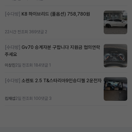
[수다방]
K8 하이브리드 (풀옵션) 758,780원
22시간 전
조회 369
댓글 2
[수다방]
Gv70 승계자분 구합니다 지원금 협의연락
주세요
이상진
2일 전
조회 184
댓글 1
[수다방]
소렌토 2.5 T&스타리아9인승디젤 2운전자
킴재섭
2일 전
조회 100
댓글 3