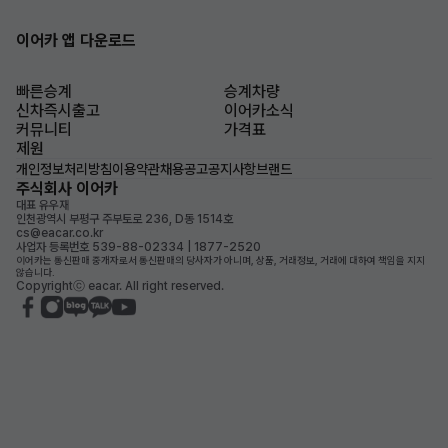
이어카 앱 다운로드
빠른승계
승계차량
신차즉시출고
이어카소식
커뮤니티
가격표
제원
개인정보처리방침
이용약관
채용공고
공지사항
브랜드
주식회사 이어카
대표 유우재
인천광역시 부평구 주부토로 236, D동 1514호
cs@eacar.co.kr
사업자 등록번호 539-88-02334 | 1877-2520
이어카는 통신판매 중개자로서 통신판매의 당사자가 아니며, 상품, 거래정보, 거래에 대하여 책임을 지지
않습니다.
Copyrightⓒ eacar. All right reserved.