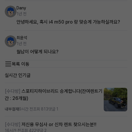
Dany
1년 전
안녕하세요, 혹시 i4 m50 pro 랑 맞승계 가능하실까요?
최윤석
1년 전
월납이 어떻게 되나요?
목록 이동
실시간 인기글
[수다방]
스포티지하이브리드 승계합니다(잔여렌트기
간 : 26개월)
내부결재
9시간 전
조회 813
댓글 1
[수다방]
저신용 무심사 or 신차 렌트 찾으시는분!!
16시간 전
조회 422
댓글 2