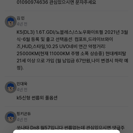
01090974636 관심있으시면 문자주세요
김 민
4년 전
K5(DL3) 1.6T.GDI/노블레스/스노우화이트펄 2021년 3월
식-6월 등록 및 출고 선택옵션: 컴포트,드라이브와이
즈,HUD,스타일,10.25 UVO네비 연간 약정거리:
25000KM(현재 11000KM 주행 소폭 상승중) 현대캐피탈
21세 이상 으로 가입 (월 납입금 67만원,나이 변경시 하락 예
정).
민대욱
4년 전
k5신형 썬룹외 풀옵션
핑키곤듀
4년 전
쏘나타 Dn8 월57입니다 썬룹없는데 관심있으시면 댓글주