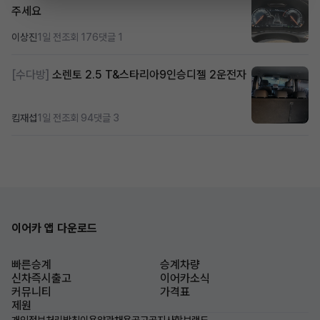
주세요
이상진
1일 전
조회 176
댓글 1
[수다방]
소렌토 2.5 T&스타리아9인승디젤 2운전자
킴재섭
1일 전
조회 94
댓글 3
이어카 앱 다운로드
빠른승계
승계차량
신차즉시출고
이어카소식
커뮤니티
가격표
제원