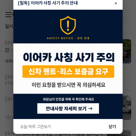
세요
[필독] 이어카 사칭 사기 주의 안내
×
목록 이동
실시간 인기글
[수다방]
스포티지하이브리드 승계합니다(잔여렌트기
간 : 26개월)
내부결재
17시간 전
조회 804
댓글 1
[수다방]
저신용 무심사 or 신차 렌트 찾으시는분!!
21시간 전
조회 403
댓글 2
[수다방]
K8 하이브리드 (풀옵션) 758,780원
12시간 전
조회 363
댓글 2
오늘 하루 그만보기
닫기
[수다방]
Gv70 승계자분 구합니다 지원금 협의연락