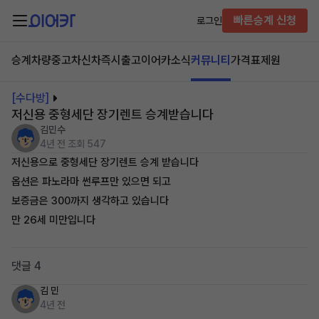
빠른승계 신청
로그인
승계차량
중고차
신차즉시출고
이어카소식
커뮤니티
가격표
제원
[수다방]
저신용 중형세단 장기렌트 승계받습니다
김민수
4년 전
조회 547
저신용으로 중형세단 장기렌트 승계 받습니다
옵션은 파노라마 썬루프만 있으면 되고
보증금은 300까지 생각하고 있습니다
만 26세 미만입니다
댓글 4
김 민
4년 전