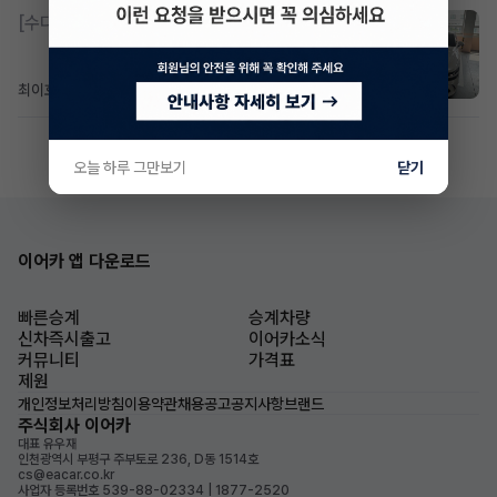
[수다방]
제네시스 g80 3.5 4륜 거의 풀옵션 페이스
최이호
6일 전
조회 109
댓글 0
오늘 하루 그만보기
닫기
이어카 앱 다운로드
빠른승계
승계차량
신차즉시출고
이어카소식
커뮤니티
가격표
제원
개인정보처리방침
이용약관
채용공고
공지사항
브랜드
주식회사 이어카
대표 유우재
인천광역시 부평구 주부토로 236, D동 1514호
cs@eacar.co.kr
사업자 등록번호 539-88-02334 | 1877-2520