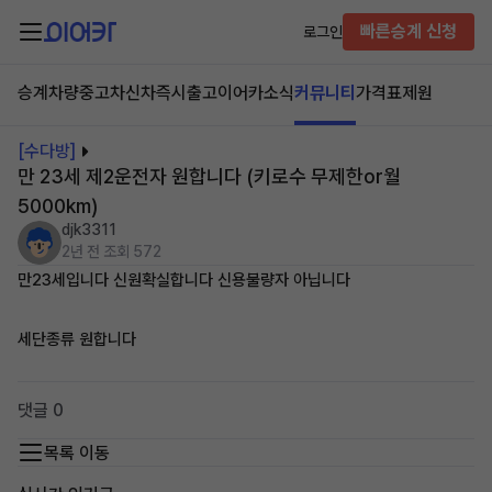
빠른승계 신청
로그인
승계차량
중고차
신차즉시출고
이어카소식
커뮤니티
가격표
제원
[수다방]
만 23세 제2운전자 원합니다 (키로수 무제한or월
5000km)
djk3311
2년 전
조회 572
만23세입니다 신원확실합니다 신용불량자 아닙니다
세단종류 원합니다
댓글 0
목록 이동