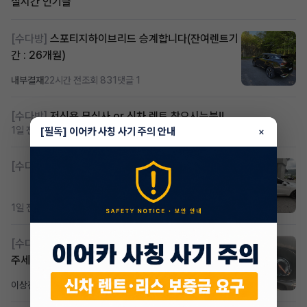
실시간 인기글
[수다방]
스포티지하이브리드 승계합니다(잔여렌트기
간 : 26개월)
내부결재
22시간 전
조회 831
댓글 1
[수다방]
저신용 무심사 or 신차 렌트 찾으시는분!!
1일 전
조회 435
댓글 2
[필독] 이어카 사칭 사기 주의 안내
×
[수다방]
K8 하이브리드 (풀옵션) 758,780원
1일 전
조회 391
댓글 3
[수다방]
Gv70 승계자분 구합니다 지원금 협의연락
주세요
이상진
3일 전
조회 193
댓글 1