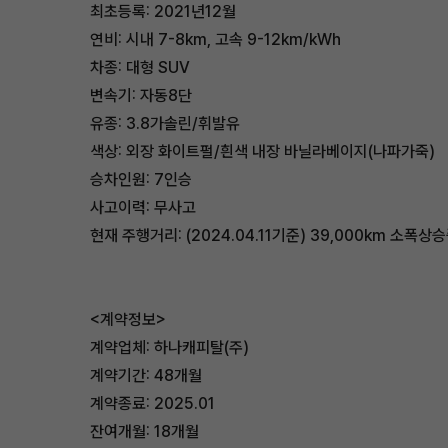
최초등록: 2021년12월
연비: 시내 7-8km, 고속 9-12km/kWh
차종: 대형 SUV
변속기: 자동8단
유종: 3.8가솔린/휘발유
색상: 외장 화이트펄/흰색 내장 바닐라베이지(나파가죽)
승차인원: 7인승
사고이력: 무사고
현재 주행거리: (2024.04.11기준) 39,000km 소폭상
<계약정보>
계약업체: 하나캐피탈(주)
계약기간: 48개월
계약종료: 2025.01
잔여개월: 18개월