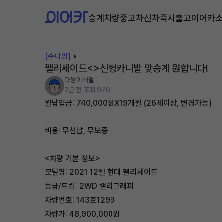
승계차량
중고차
신차즉시출고
이어카
[수다방]
팰리세이드<>신형카니발 맞승계 원합니다!
다둥이빠덜
2년 전
조회 970
월납입금: 740,000원X19개월 (26세이상, 변경가능)
비용: 무선납, 무보증
<차량 기본 정보>
모델명: 2021 12월 현대 팰리세이드
등급/트림: 2WD 캘리그래피
차량번호: 143호1299
차량가: 48,900,000원