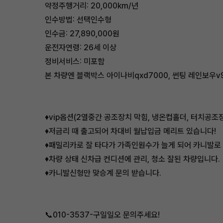
약정주행거리: 20,000km/년
인수방법: 선택인수형
인수금: 27,890,000원
운전자연령: 26세 이상
정비서비스: 미포함
본 차량엔 블랙박스 아이나비qxd7000, 썬팅 레인보우v
♦️vip옵션(2열중간 공조장치 막힘, 냉온컵홀더, 터치공
♦️저금리 때 출고되어 차대비 월납입금 메리트 있습니다!
♦️패밀리카로 잘 타다가 가족인원수가 늘게 되어 카니발로
♦️차량 상태 신차급 컨디션에 관리, 청소 잘된 차량입니다.
♦️카니발신형만 맞승계 문의 받습니다.
📞010-3537-구일일오 문의주세요!