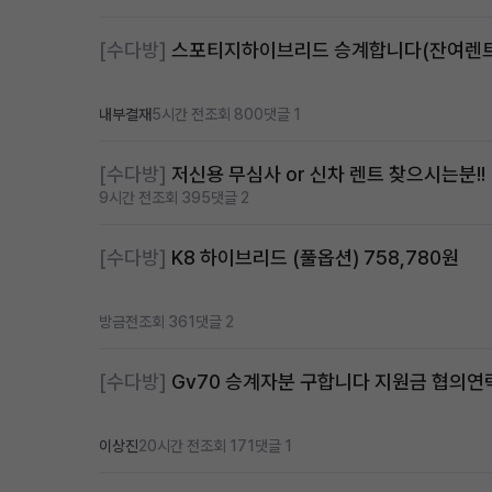
[수다방]
내부결재
5시간 전
조회 800
댓글 1
[수다방]
저신용 무심사 or 신차 렌트 찾으시는분!!
9시간 전
조회 395
댓글 2
[수다방]
K8 하이브리드 (풀옵션) 758,780원
방금전
조회 361
댓글 2
[수다방]
Gv70 승계자분 구합니다 지원금 협의
이상진
20시간 전
조회 171
댓글 1