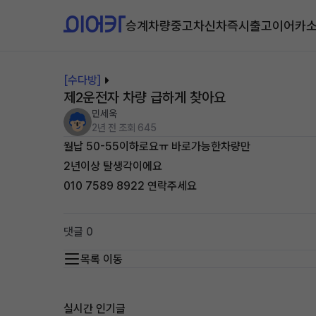
승계차량
중고차
신차즉시출고
이어카
[수다방]
제2운전자 차량 급하게 찾아요
민세욱
2년 전
조회 645
월납 50-55이하로요ㅠ 바로가능한차량만
2년이상 탈생각이에요
010 7589 8922 연락주세요
댓글 0
목록 이동
실시간 인기글