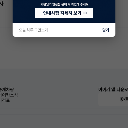
전자
오늘 하루 그만보기
닫기
승계차량
이어카 앱 다운
이어카소식
가격표