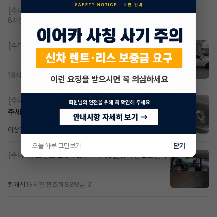
[수다방]
저신용 무심사 or 신차 렌트 찾으시는분!!
8시간 전
조회 393
댓글 2
[수다방]
K8 하이브리드 (풀옵션) 758,780원
18시간 전
조회 357
댓글 2
[수다방]
Gv70 승계자분 구합니다 지원금 협의연락
주세요
이상진
18시간 전
조회 168
댓글 1
오늘 하루 그만보기
닫기
[수다방]
소렌토 2.5 T&스타리아9인승디젤 2운전자
킴재섭
15시간 전
조회 88
댓글 3