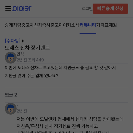
빠른승계 신청
로그인
승계차량
중고차
신차즉시출고
이어카소식
커뮤니티
가격표
제원
[수다방]
토레스 신차 장기렌트
민석
2년 전
조회 449
이번에 토레스 신차로 보고있는데 지원금도 좀 필요 할 것 같아서
지원금 많이 주는 업체 있나요?
댓글 2
-
2년 전
저는 이번에 모빌앤카 업체에서 렌터카 상담을 받아봤는데
저신용/무심사 신차 장기렌트 진행 가능하고