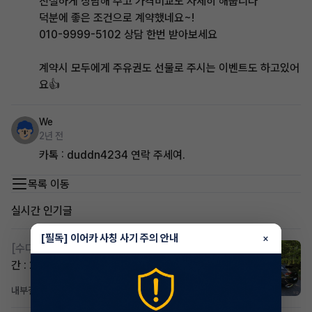
친절하게 상담해 주고 가격비교도 자세히 해줍니다
덕분에 좋은 조건으로 계약했네요~!
010-9999-5102 상담 한번 받아보세요
계약시 모두에게 주유권도 선물로 주시는 이벤트도 하고있어
요👍
We
2년 전
카톡 : duddn4234 연락 주세여.
목록 이동
실시간 인기글
[필독] 이어카 사칭 사기 주의 안내
×
[수다방]
스포티지하이브리드 승계합니다(잔여렌트기
간 : 26개월)
내부결재
3시간 전
조회 796
댓글 1