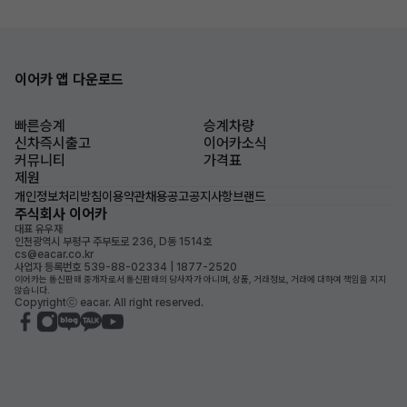
이어카 앱 다운로드
빠른승계
승계차량
신차즉시출고
이어카소식
커뮤니티
가격표
제원
개인정보처리방침
이용약관
채용공고
공지사항
브랜드
주식회사 이어카
대표 유우재
인천광역시 부평구 주부토로 236, D동 1514호
cs@eacar.co.kr
사업자 등록번호 539-88-02334 | 1877-2520
이어카는 통신판매 중개자로서 통신판매의 당사자가 아니며, 상품, 거래정보, 거래에 대하여 책임을 지지
않습니다.
Copyrightⓒ eacar. All right reserved.