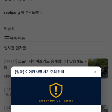
repljjang 톡 부탁드립니다
댓글 0
목록 이동
실시간 인기글
[수다방]
스포티지하이브리드 승계합니다 맞승계도 가
능
[필독] 이어카 사칭 사기 주의 안내
×
내부결재
6시간 전
조회 845
댓글 1
[수다방]
저신용 무심사 or 신차 렌트 찾으시는분!!
15시간 전
조회 475
댓글 3
[수다방]
K8 하이브리드 (풀옵션) 758,780원