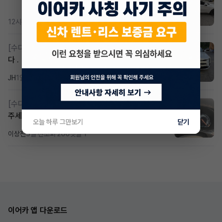
12시간 전
조회 418
댓글 3
[수다방]
k8 하브 203하 2159 제2운전자 사기입니
다 .
JH
1일 전
조회 344
댓글 2
[수다방]
Gv70 승계자분 구합니다 지원금 협의연락
주세요
오늘 하루 그만보기
닫기
이상진
5일 전
조회 200
댓글 1
이어카 앱 다운로드