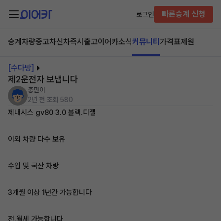
빠른승계 신청
로그인
승계차량
중고차
신차즉시출고
이어카소식
커뮤니티
가격표
제원
[수다방]
제2운전자 보냅니다
충만이
2년 전
조회 580
제내시스 gv80 3.0 블랙.디젤
이외 차량 다수 보유
수입 및 국산 차랑
3개월 이상 1년간 가능합니다
전.월세 가능합니다