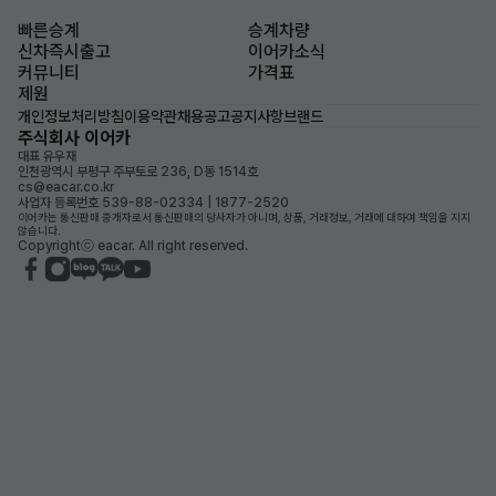
빠른승계
승계차량
신차즉시출고
이어카소식
커뮤니티
가격표
제원
개인정보처리방침
이용약관
채용공고
공지사항
브랜드
주식회사 이어카
대표 유우재
인천광역시 부평구 주부토로 236, D동 1514호
cs@eacar.co.kr
사업자 등록번호 539-88-02334 | 1877-2520
이어카는 통신판매 중개자로서 통신판매의 당사자가 아니며, 상품, 거래정보, 거래에 대하여 책임을 지지
않습니다.
Copyrightⓒ eacar. All right reserved.