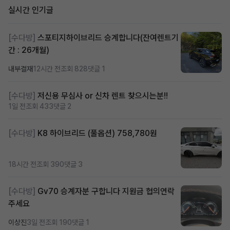
실시간 인기글
[수다방]
스포티지하이브리드 승계합니다(잔여렌트기
간 : 26개월)
내부결재
12시간 전
조회 828
댓글 1
[수다방]
저신용 무심사 or 신차 렌트 찾으시는분!!
1일 전
조회 433
댓글 2
[수다방]
K8 하이브리드 (풀옵션) 758,780원
18시간 전
조회 390
댓글 3
[수다방]
Gv70 승계자분 구합니다 지원금 협의연락
주세요
이상진
3일 전
조회 190
댓글 1