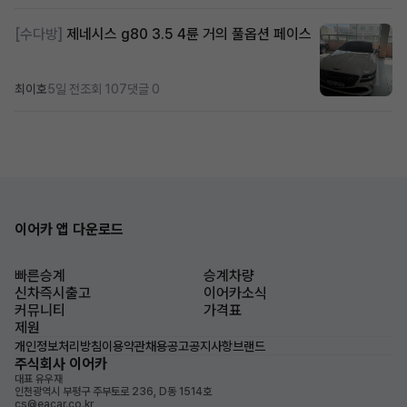
[수다방]
제네시스 g80 3.5 4륜 거의 풀옵션 페이스
최이호
5일 전
조회 107
댓글 0
이어카 앱 다운로드
빠른승계
승계차량
신차즉시출고
이어카소식
커뮤니티
가격표
제원
개인정보처리방침
이용약관
채용공고
공지사항
브랜드
주식회사 이어카
대표 유우재
인천광역시 부평구 주부토로 236, D동 1514호
cs@eacar.co.kr