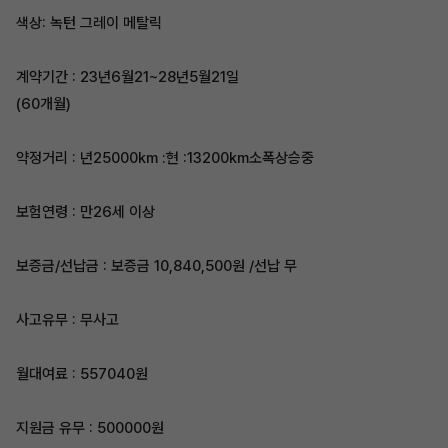
색상: 녹턴 그레이 메탈릭
계약기간 : 23년6월21~28년5월21일
(60개월)
약정거리 : 년25000km :현 :13200km소폭상승중
보험연령 : 만26세 이상
보증금/선납금 : 보증금 10,840,500원 /선납 무
사고유무 : 무사고
월대여료 : 557040원
지원금 유무 : 500000원