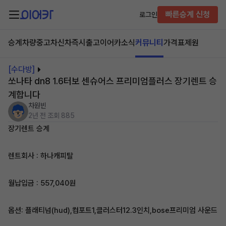
빠른승계 신청
로그인
승계차량
중고차
신차즉시출고
이어카소식
커뮤니티
가격표
제원
[수다방]
쏘나타 dn8 1.6터보 센슈어스 프리미엄플러스 장기렌트 승
계합니다
차원빈
2년 전
조회 885
장기렌트 승계
렌트회사 : 하나캐피탈
월납입금 : 557,040원
옵션: 플래티넘(hud),컴포트1,클러스터12.3인치,bose프리미엄 사운드