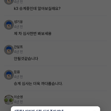
4년 전
k3 승계중인데 알아보실래요?
성기웅
4년 전
제 차 심사한번 봐보세용
간달프
4년 전
안될것같습니다
믿음
4년 전
승계 심사는 더욱 까다롭습니다.
이순영
4년 전
글쎄요 심사를 봐야 알것 같은데요