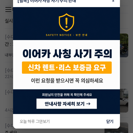
[필독] 이어카 사칭 사기 주의 안내
×
목록 이동
실시간 인기글
[수다방]
스포티지하이브리드 승계합니다(잔여렌트기
간 : 26개월)
내부결재
16시간 전
조회 817
댓글 1
[수다방]
저신용 무심사 or 신차 렌트 찾으시는분!!
22시간 전
조회 425
댓글 2
[수다방]
K8 하이브리드 (풀옵션) 758,780원
4시간 전
조회 372
댓글 3
오늘 하루 그만보기
닫기
[수다방]
Gv70 승계자분 구합니다 지원금 협의연락
주세요