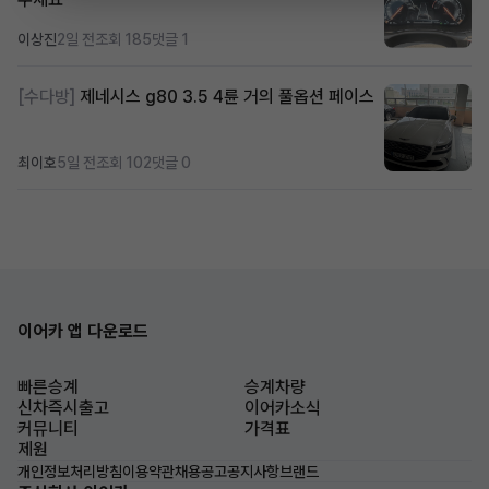
이상진
2일 전
조회 185
댓글 1
[수다방]
제네시스 g80 3.5 4륜 거의 풀옵션 페이스
최이호
5일 전
조회 102
댓글 0
이어카 앱 다운로드
빠른승계
승계차량
신차즉시출고
이어카소식
커뮤니티
가격표
제원
개인정보처리방침
이용약관
채용공고
공지사항
브랜드