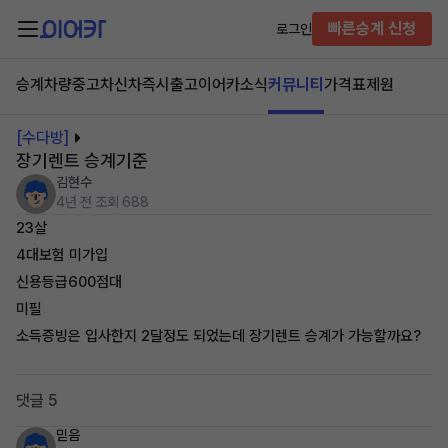
빠른승계 신청
로그인
승계차량
중고차
신차즉시출고
이어카소식
커뮤니티
가격표
제원
[수다방]
장기렌트 승계기준
김현수
4년 전
조회 688
23살
4대보험 미가입
신용등급600점대
미필
소득증빙은 입사한지 2달정도 되었는데 장기렌트 승계가 가능할까요?
댓글 5
믿음