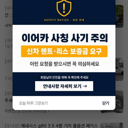
[수다방]
스포티지하이브리드 승계합니다(잔여렌트기
간 : 26개월)
내부결재
방금전
조회 819
댓글 1
[수다방]
저신용 무심사 or 신차 렌트 찾으시는분!!
1일 전
조회 426
댓글 2
[수다방]
K8 하이브리드 (풀옵션) 758,780원
7시간 전
조회 380
댓글 3
[수다방]
Gv70 승계자분 구합니다 지원금 협의연락
주세요
오늘 하루 그만보기
닫기
이상진
2일 전
조회 185
댓글 1
[수다방]
제네시스 g80 3.5 4륜 거의 풀옵션 페이스