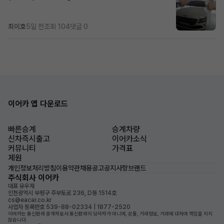
최이호
5일 전
조회 104
댓글 0
이어카 앱 다운로드
빠른승계
승계차량
신차즉시출고
이어카소식
커뮤니티
가격표
제원
개인정보처리방침
이용약관
채용공고
공지사항
브랜드
주식회사 이어카
대표 유우재
인천광역시 부평구 주부토로 236, D동 1514호
cs@eacar.co.kr
사업자 등록번호 539-88-02334 | 1877-2520
이어카는 통신판매 중개자로서 통신판매의 당사자가 아니며, 상품, 거래정보, 거래에 대하여 책임을 지지
않습니다.