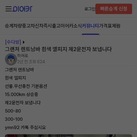
빠른승계 신청
로그인
승계차량
중고차
신차즉시출고
이어카소식
커뮤니티
가격표
제원
[수다방]
그랜져 렌트남바 흰색 엘피지 제2운전자 보냅니다
히어로
2년 전
조회 624
그랜져 렌트남바
흰색 엘피지
선뤂.무선충전 기본옵션
15.000km 상승중
제2운전자 보냅니다
500-80
300-100
ymn92 카톡 주십시요