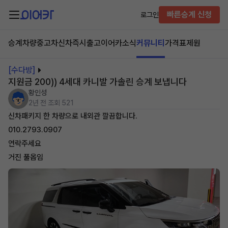
빠른승계 신청
로그인
승계차량
중고차
신차즉시출고
이어카소식
커뮤니티
가격표
제원
[수다방]
지원금 200)) 4세대 카니발 가솔린 승계 보냅니다
황인성
2년 전
조회 521
신차패키지 한 차량으로 내외관 깔끔합니다.
010.2793.0907
연락주세요
거진 풀옵임