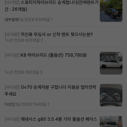
[수다방]
스포티지하이브리드 승계합니다(잔여렌트기
간 : 26개월)
내부결재
1일 전
조회 834
댓글 1
[수다방]
저신용 무심사 or 신차 렌트 찾으시는분!!
1시간 전
조회 435
댓글 2
[수다방]
K8 하이브리드 (풀옵션) 758,780원
1시간 전
조회 391
댓글 3
[수다방]
Gv70 승계자분 구합니다 지원금 협의연락
주세요
이상진
3일 전
조회 194
댓글 1
[수다방]
제네시스 g80 3.5 4륜 거의 풀옵션 페이스