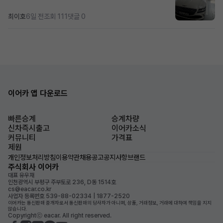
최이호
6일 전
조회 111
댓글 0
이어카 앱 다운로드
빠른승계
승계차량
신차즉시출고
이어카소식
커뮤니티
가격표
제원
개인정보처리방침
이용약관
채용공고
공지사항
브랜드
주식회사 이어카
대표 유우재
인천광역시 부평구 주부토로 236, D동 1514호
cs@eacar.co.kr
사업자 등록번호 539-88-02334 | 1877-2520
이어카는 통신판매 중개자로서 통신판매의 당사자가 아니며, 상품, 거래정보, 거래에 대하여 책임을 지지
않습니다.
Copyrightⓒ eacar. All right reserved.