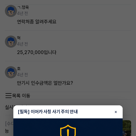
ㄱ.정욱
4년 전
연락처좀 알려주세요
혁
4년 전
25,270,000입니다
호
4년 전
만기시 인수금액은 얼만가요?
목록 이동
실시간 인기글
[필독] 이어카 사칭 사기 주의 안내
×
[수다방]
스포티지하이브리드 승계합니다 맞승계도 가
능