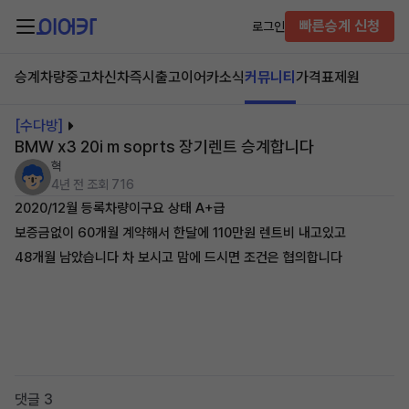
빠른승계 신청
로그인
승계차량
중고차
신차즉시출고
이어카소식
커뮤니티
가격표
제원
[수다방]
BMW x3 20i m soprts 장기렌트 승계합니다
혁
4년 전
조회 716
2020/12월 등록차량이구요 상태 A+급
보증금없이 60개월 계약해서 한달에 110만원 렌트비 내고있고
48개월 남았습니다 차 보시고 맘에 드시면 조건은 협의합니다
댓글 3