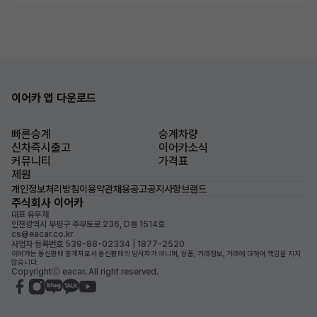
이어카 앱 다운로드
빠른승계
승계차량
신차즉시출고
이어카소식
커뮤니티
가격표
제원
개인정보처리방침
이용약관
채용공고
공지사항
브랜드
주식회사 이어카
대표 유우재
인천광역시 부평구 주부토로 236, D동 1514호
cs@eacar.co.kr
사업자 등록번호 539-88-02334 | 1877-2520
이어카는 통신판매 중개자로서 통신판매의 당사자가 아니며, 상품, 거래정보, 거래에 대하여 책임을 지지
않습니다.
Copyrightⓒ eacar. All right reserved.