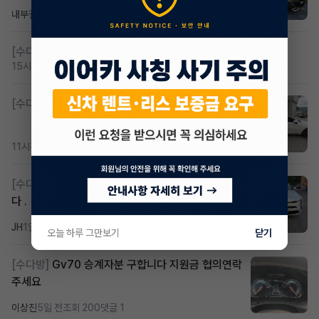
내부결재
6시간 전
조회 845
댓글 1
[수다방]
저신용 무심사 or 신차 렌트 찾으시는분!!
15시간 전
조회 475
댓글 3
[수다방]
K8 하이브리드 (풀옵션) 758,780원
11시간 전
조회 418
댓글 3
[수다방]
k8 하브 203하 2159 제2운전자 사기입니
다 .
JH
1일 전
조회 344
댓글 2
오늘 하루 그만보기
닫기
[수다방]
Gv70 승계자분 구합니다 지원금 협의연락
주세요
이상진
5일 전
조회 200
댓글 1