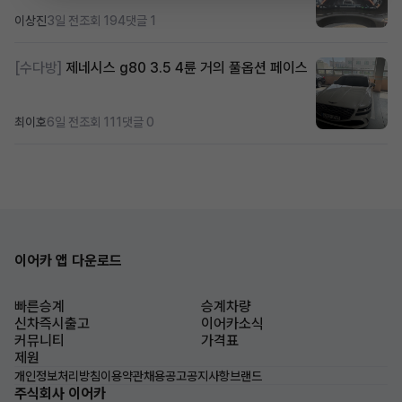
이상진
3일 전
조회 194
댓글 1
[수다방]
제네시스 g80 3.5 4륜 거의 풀옵션 페이스
최이호
6일 전
조회 111
댓글 0
이어카 앱 다운로드
빠른승계
승계차량
신차즉시출고
이어카소식
커뮤니티
가격표
제원
개인정보처리방침
이용약관
채용공고
공지사항
브랜드
주식회사 이어카