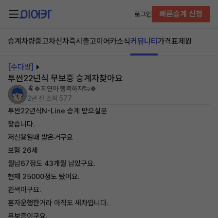
빠른승계 신청
로그인
승계차량
중고차
신차즉시출고
이어카소식
커뮤니티
가격표
제원
[수다방]
투싼22년식 무보증 승계자찾아요
🐏🍀지연아 행복하자🐑🍀
2년 전
조회 577
투싼22년식N-Line 승계 받으실분
찾습니다.
저신용일때 받은거구요
보험 26세
월납67정도 43개월 남았구요.
현재 25000정도 탔어요.
흰색이구요.
혼자운행한거라 아직도 새차입니다.
무보증이구요.