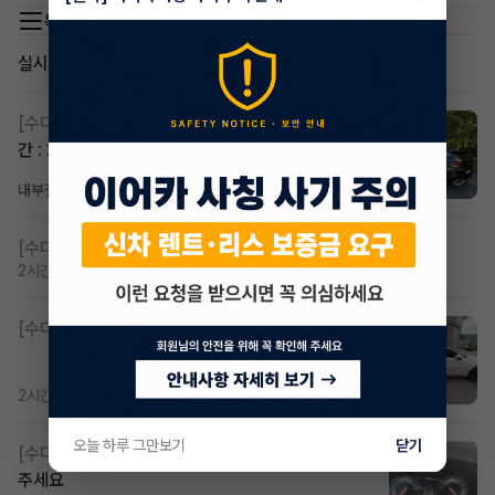
목록 이동
실시간 인기글
[수다방]
스포티지하이브리드 승계합니다(잔여렌트기
간 : 26개월)
내부결재
1일 전
조회 835
댓글 1
[수다방]
저신용 무심사 or 신차 렌트 찾으시는분!!
2시간 전
조회 439
댓글 2
[수다방]
K8 하이브리드 (풀옵션) 758,780원
2시간 전
조회 394
댓글 3
오늘 하루 그만보기
닫기
[수다방]
Gv70 승계자분 구합니다 지원금 협의연락
주세요