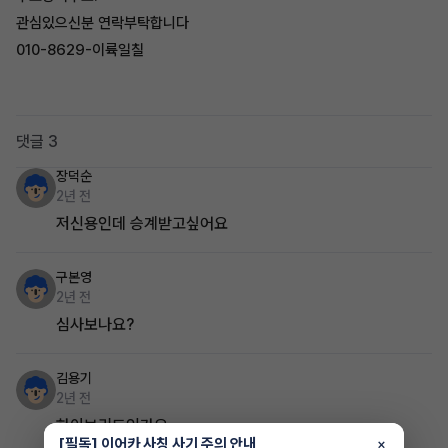
관심있으신분 연락부탁합니다
010-8629-이륙일칠
댓글 3
장덕순
2년 전
저신용인데 승계받고싶어요
구본영
2년 전
심사보나요?
김용기
2년 전
하이브리드인가요
[필독] 이어카 사칭 사기 주의 안내
×