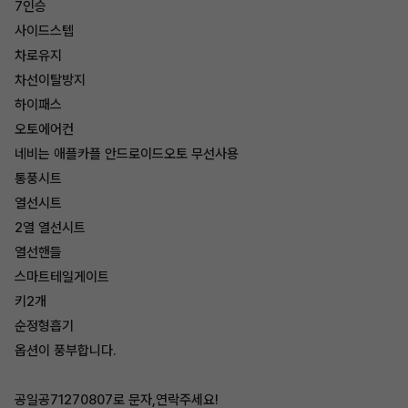
7인승
사이드스텝
차로유지
차선이탈방지
하이패스
오토에어컨
네비는 애플카플 안드로이드오토 무선사용
통풍시트
열선시트
2열 열선시트
열선핸들
스마트테일게이트
키2개
순정형흡기
옵션이 풍부합니다.
공일공71270807로 문자,연락주세요!