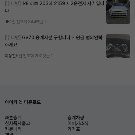
[수다방]
k8 하브 203하 2159 제2운전자 사기입니
다 .
JH
1일 전
조회 344
댓글 2
[수다방]
Gv70 승계자분 구합니다 지원금 협의연락
주세요
이상진
5일 전
조회 200
댓글 1
이어카 앱 다운로드
빠른승계
승계차량
신차즉시출고
이어카소식
커뮤니티
가격표
제원