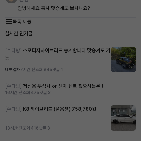
안녕하세요 혹시 맞승계도 보시나요?
목록 이동
실시간 인기글
[수다방]
스포티지하이브리드 승계합니다 맞승계도 가
능
내부결재
7시간 전
조회 845
댓글 1
[수다방]
저신용 무심사 or 신차 렌트 찾으시는분!!
16시간 전
조회 475
댓글 3
[수다방]
K8 하이브리드 (풀옵션) 758,780원
13시간 전
조회 418
댓글 3