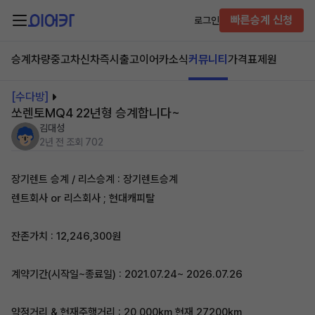
빠른승계 신청
로그인
승계차량
중고차
신차즉시출고
이어카소식
커뮤니티
가격표
제원
[수다방]
쏘렌토MQ4 22년형 승계합니다~
김대성
2년 전
조회 702
장기렌트 승계 / 리스승계 : 장기렌트승계
렌트회사 or 리스회사 ; 현대캐피탈
잔존가치 : 12,246,300원
계약기간(시작일~종료일) : 2021.07.24~ 2026.07.26
약정거리 & 현재주행거리 : 20,000km 현재 27200km