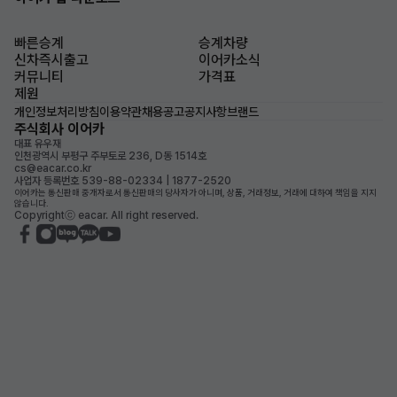
빠른승계
승계차량
신차즉시출고
이어카소식
커뮤니티
가격표
제원
개인정보처리방침
이용약관
채용공고
공지사항
브랜드
주식회사 이어카
대표 유우재
인천광역시 부평구 주부토로 236, D동 1514호
cs@eacar.co.kr
사업자 등록번호 539-88-02334 | 1877-2520
이어카는 통신판매 중개자로서 통신판매의 당사자가 아니며, 상품, 거래정보, 거래에 대하여 책임을 지지
않습니다.
Copyrightⓒ eacar. All right reserved.