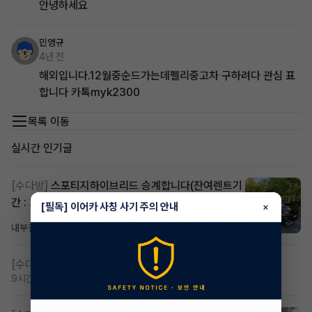
안녕하세요
민영규
4년 전
해외입니다.12월중순드가는데펠리중고차 구하려다 관심 표
합니다 카톡myk2300
목록 이동
실시간 인기글
[수다방]
스포티지하이브리드 승계합니다(잔여렌트기
간 : 26개월)
[필독] 이어카 사칭 사기 주의 안내
×
내부결재
3시간 전
조회 811
댓글 1
[수다방]
저신용 무심사 or 신차 렌트 찾으시는분!!
9시간 전
조회 419
댓글 2