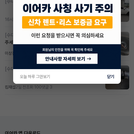
[수다방]
K8 하이브리드 (풀옵션) 758,780원
16시간 전
조회 367
댓글 2
[수다방]
Gv70 승계자분 구합니다 지원금 협의연락
주세요
이상진
2일 전
조회 184
댓글 1
[수다방]
소렌토 2.5 T&스타리아9인승디젤 2운전자
오늘 하루 그만보기
닫기
킴재섭
2일 전
조회 100
댓글 3
이어카 앱 다운로드