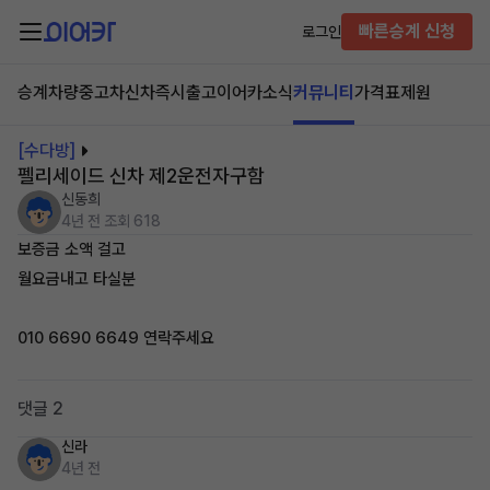
빠른승계 신청
로그인
승계차량
중고차
신차즉시출고
이어카소식
커뮤니티
가격표
제원
[수다방]
펠리세이드 신차 제2운전자구함
신동희
4년 전
조회 618
보증금 소액 걸고
월요금내고 타실분
010 6690 6649 연락주세요
댓글 2
신라
4년 전