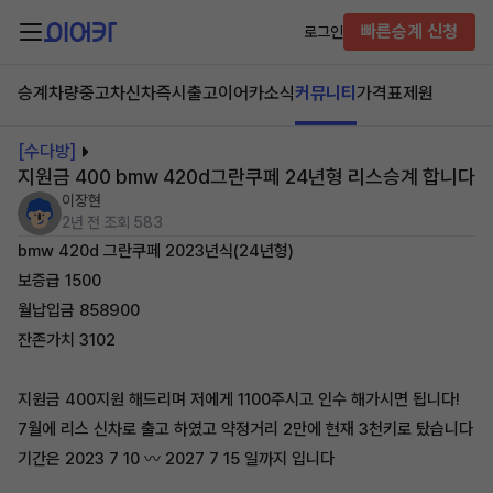
빠른승계 신청
로그인
승계차량
중고차
신차즉시출고
이어카소식
커뮤니티
가격표
제원
[수다방]
지원금 400 bmw 420d그란쿠페 24년형 리스승계 합니다
이장현
2년 전
조회 583
bmw 420d 그란쿠페 2023년식(24년형)
보증급 1500
월납입금 858900
잔존가치 3102
지원금 400지원 해드리며 저에게 1100주시고 인수 해가시면 됩니다!
7월에 리스 신차로 출고 하였고 약정거리 2만에 현재 3천키로 탔습니다
기간은 2023 7 10 〰️ 2027 7 15 일까지 입니다