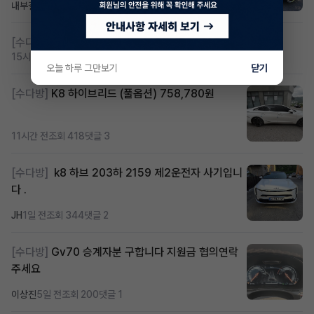
내부결재
6시간 전
조회 845
댓글 1
[수다방]
저신용 무심사 or 신차 렌트 찾으시는분!!
15시간 전
조회 475
댓글 3
오늘 하루 그만보기
닫기
[수다방]
K8 하이브리드 (풀옵션) 758,780원
11시간 전
조회 418
댓글 3
[수다방]
k8 하브 203하 2159 제2운전자 사기입니
다 .
JH
1일 전
조회 344
댓글 2
[수다방]
Gv70 승계자분 구합니다 지원금 협의연락
주세요
이상진
5일 전
조회 200
댓글 1