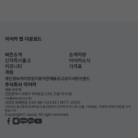
이어카 앱 다운로드
빠른승계
승계차량
신차즉시출고
이어카소식
커뮤니티
가격표
제원
개인정보처리방침
이용약관
채용공고
공지사항
브랜드
주식회사 이어카
대표 유우재
인천광역시 부평구 주부토로 236, D동 1514호
cs@eacar.co.kr
사업자 등록번호 539-88-02334 | 1877-2520
이어카는 통신판매 중개자로서 통신판매의 당사자가 아니며, 상품, 거래정보, 거래에 대하여 책임을 지지
않습니다.
Copyrightⓒ eacar. All right reserved.