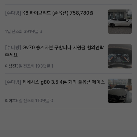
[수다방]
K8 하이브리드 (풀옵션) 758,780원
1일 전
조회 391
댓글 3
[수다방]
Gv70 승계자분 구합니다 지원금 협의연락
주세요
이상진
3일 전
조회 193
댓글 1
[수다방]
제네시스 g80 3.5 4륜 거의 풀옵션 페이스
최이호
6일 전
조회 110
댓글 0