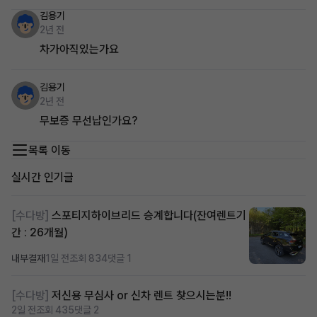
김용기
2년 전
차가아직있는가요
김용기
2년 전
무보증 무선납인가요?
목록 이동
실시간 인기글
[수다방]
스포티지하이브리드 승계합니다(잔여렌트기
간 : 26개월)
내부결재
1일 전
조회 834
댓글 1
[수다방]
저신용 무심사 or 신차 렌트 찾으시는분!!
2일 전
조회 435
댓글 2