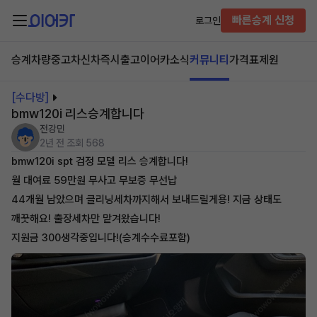
빠른승계 신청
로그인
승계차량
중고차
신차즉시출고
이어카소식
커뮤니티
가격표
제원
[수다방]
bmw120i 리스승계합니다
전강민
2년 전
조회 568
bmw120i spt 검정 모델 리스 승계합니다!
월 대여료 59만원 무사고 무보증 무선납
44개월 남았으며 클리닝세차까지해서 보내드릴게용! 지금 상태도
깨꿋해요! 출장세차만 맡겨왔습니다!
지원금 300생각중입니다!(승계수수료포함)