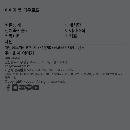
이어카 앱 다운로드
빠른승계
승계차량
신차즉시출고
이어카소식
커뮤니티
가격표
제원
개인정보처리방침
이용약관
채용공고
공지사항
브랜드
주식회사 이어카
대표 유우재
인천광역시 부평구 주부토로 236, D동 1514호
cs@eacar.co.kr
사업자 등록번호 539-88-02334 | 1877-2520
이어카는 통신판매 중개자로서 통신판매의 당사자가 아니며, 상품, 거래정보, 거래에 대하여 책임을 지지
않습니다.
Copyrightⓒ eacar. All right reserved.