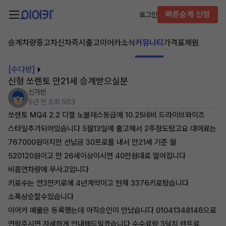
빠른승계 신청
로그인
승계차량
중고차
신차즉시출고
이어카소식
커뮤니티
가격표
제원
[수다방]
신형 쏘렌토 만21세 승계받으실분
신가빈
5년 전
조회 563
쏘렌토 MQ4 2.2 디젤 노블레스등급에 10.25네비 드라이브와이즈
스타일추가되어있습니다 5월13일에 출고해서 2주정도탔고요 대여료는
767000원이지만 선납금 30프로를 내서 만21세 기준 월
520120원이고 만 26세이상이시면 40만원대로 떨어집니다
비흡연차량에 무사고입니다
키로수는 연3만키로에 4년계약이고 현재 3376키로탔습니다
소폭상승할수있습니다
이어카 매물은 등록했는데 아직승인이 안났습니다 01041348146으로
연락주시면 자세하게 안내해드릴겠습니다 수수료랑 3달치 렌트료