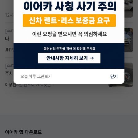
12시간 전
조회 418
댓글 3
[수다방]
k8 하브 203하 2159 제2운전자 사기입니
다 .
JH
1일 전
조회 344
댓글 2
[수다방]
Gv70 승계자분 구합니다 지원금 협의연락
주세요
오늘 하루 그만보기
닫기
이상진
5일 전
조회 200
댓글 1
이어카 앱 다운로드