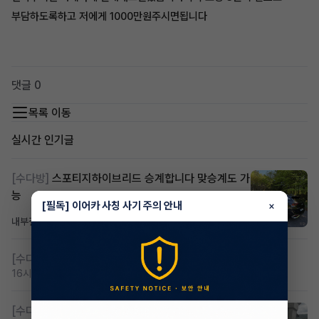
부담하도록하고 저에게 1000만원주시면됩니다
댓글 0
목록 이동
실시간 인기글
[수다방]
스포티지하이브리드 승계합니다 맞승계도 가
능
[필독] 이어카 사칭 사기 주의 안내
×
내부결재
7시간 전
조회 845
댓글 1
[수다방]
저신용 무심사 or 신차 렌트 찾으시는분!!
16시간 전
조회 475
댓글 3
[수다방]
K8 하이브리드 (풀옵션) 758,780원