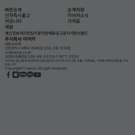
빠른승계
승계차량
신차즉시출고
이어카소식
커뮤니티
가격표
제원
개인정보처리방침
이용약관
채용공고
공지사항
브랜드
주식회사 이어카
대표 유우재
인천광역시 부평구 주부토로 236, D동 1514호
cs@eacar.co.kr
사업자 등록번호 539-88-02334 | 1877-2520
이어카는 통신판매 중개자로서 통신판매의 당사자가 아니며, 상품, 거래정보, 거래에 대하여 책임을 지지
않습니다.
Copyrightⓒ eacar. All right reserved.