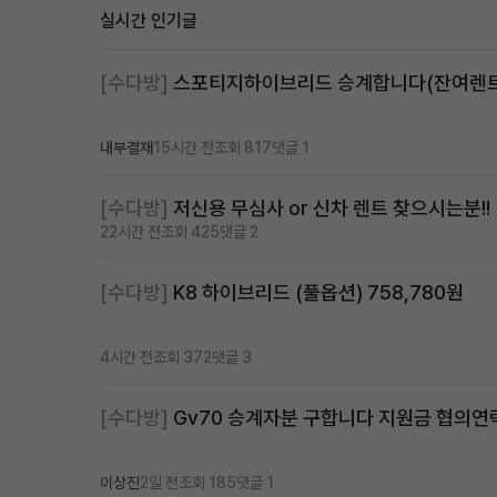
실시간 인기글
[수다방]
내부결재
15시간 전
조회 817
댓글 1
[수다방]
저신용 무심사 or 신차 렌트 찾으시는분!!
22시간 전
조회 425
댓글 2
[수다방]
K8 하이브리드 (풀옵션) 758,780원
4시간 전
조회 372
댓글 3
[수다방]
Gv70 승계자분 구합니다 지원금 협의
이상진
2일 전
조회 185
댓글 1