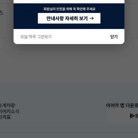
스
오늘 하루 그만보기
닫기
승계차량
이어카 앱 다운
이어카소식
가격표