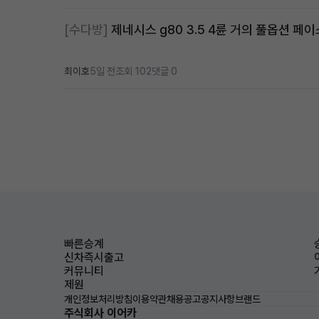
[수다방]
제네시스 g80 3.5 4륜 거의 풀옵션 페이
최이호
5일 전
조회 102
댓글 0
빠른승계
신차즉시출고
커뮤니티
제원
개인정보처리방침
이용약관
채용공고
공지사항
브랜드
주식회사 이어카