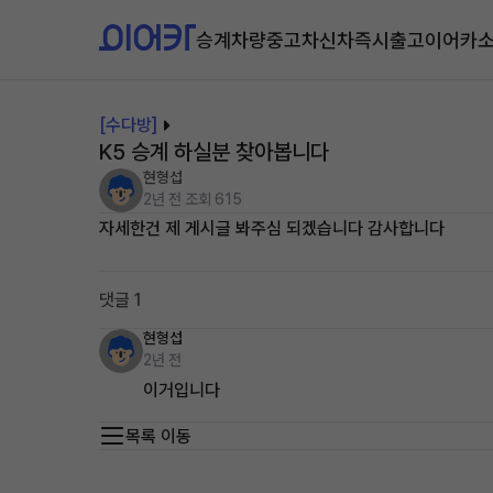
승계차량
중고차
신차즉시출고
이어카
[수다방]
K5 승계 하실분 찾아봅니다
현형섭
2년 전
조회 615
자세한건 제 게시글 봐주심 되겠습니다 감사합니다
댓글 1
현형섭
2년 전
이거입니다
목록 이동