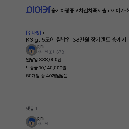
승계차량
중고차
신차즉시출고
이어카
[수다방]
K3 gt 5도어 월납입 38만원 장기렌트 승계자
pjm
4년 전
조회 678
월납입 388,000원
보증금 10,140,000원
60개월 중 40개월남음
댓글 1
pjm
4년 전