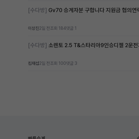
[수다방]
Gv70 승계자분 구합니다 지원금 협의
이상진
2일 전
조회 184
댓글 1
[수다방]
소렌토 2.5 T&스타리아9인승디젤 2운
킴재섭
2일 전
조회 100
댓글 3
빠른승계