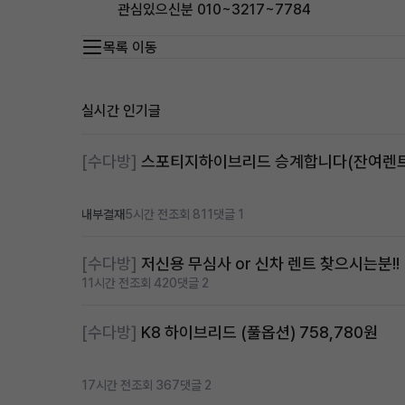
관심있으신분 010~3217~7784
목록 이동
실시간 인기글
[수다방]
내부결재
5시간 전
조회 811
댓글 1
[수다방]
저신용 무심사 or 신차 렌트 찾으시는분!!
11시간 전
조회 420
댓글 2
[수다방]
K8 하이브리드 (풀옵션) 758,780원
17시간 전
조회 367
댓글 2