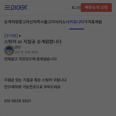
빠른승계 신청
로그인
승계차량
중고차
신차즉시출고
이어카소식
커뮤니티
가격표
제원
[수다방]
스팅어 or 지칠공 승계원합니다
뱐뱐
2년 전
조회 468
연체없고 직장있으며 문제없습니다
지원금 있는 지칠공 혹은 스팅어 구합니다
만21세차량 가능한곳으로 부탁드려요
010 5628 3921