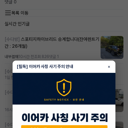
댓글 0
목록 이동
실시간 인기글
[수다방]
스포티지하이브리드 승계합니다(잔여렌트기
간 : 26개월)
내부결재
10시간 전
조회 826
댓글 1
[필독] 이어카 사칭 사기 주의 안내
×
[수다방]
저신용 무심사 or 신차 렌트 찾으시는분!!
1일 전
조회 432
댓글 2
[수다방]
K8 하이브리드 (풀옵션) 758,780원
16시간 전
조회 388
댓글 3
[수다방]
Gv70 승계자분 구합니다 지원금 협의연락