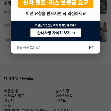
주세요
이상진
3일 전
조회 189
댓글 1
[수다방]
제네시스 g80 3.5 4륜 거의 풀옵션 페이스
최이호
5일 전
조회 106
댓글 0
오늘 하루 그만보기
닫기
이어카 앱 다운로드
빠른승계
승계차량
신차즉시출고
이어카소식
커뮤니티
가격표
제원
개인정보처리방침
이용약관
채용공고
공지사항
브랜드