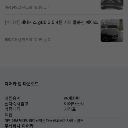
이상진
3일 전
조회 193
댓글 1
[수다방]
제네시스 g80 3.5 4륜 거의 풀옵션 페이스
최이호
6일 전
조회 109
댓글 0
이어카 앱 다운로드
빠른승계
승계차량
신차즉시출고
이어카소식
커뮤니티
가격표
제원
개인정보처리방침
이용약관
채용공고
공지사항
브랜드
주식회사 이어카