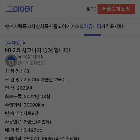
빠른승계 신청
로그인
승계차량
중고차
신차즉시출고
이어카소식
커뮤니티
가격표
제원
[수다방]
k8 2.5 시그니처 승계 합니다!
nullKATLENA
2년 전
조회 561
차 량 명 : K8
모 델 명 : 2.5 GDi 가솔린 2WD
연 식: 2023년
최초등록: 2022년 08월
주행거리: 30000km
변 속 기 : 자동8단
사용연료: 가솔린(휘발유)
배 기 량 : 2.497cc
판매가격: 38,070,000원 (47개월남음)