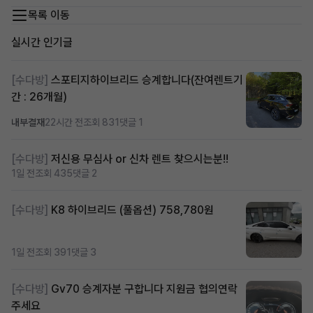
목록 이동
실시간 인기글
[수다방]
스포티지하이브리드 승계합니다(잔여렌트기
간 : 26개월)
내부결재
22시간 전
조회 831
댓글 1
[수다방]
저신용 무심사 or 신차 렌트 찾으시는분!!
1일 전
조회 435
댓글 2
[수다방]
K8 하이브리드 (풀옵션) 758,780원
1일 전
조회 391
댓글 3
[수다방]
Gv70 승계자분 구합니다 지원금 협의연락
주세요