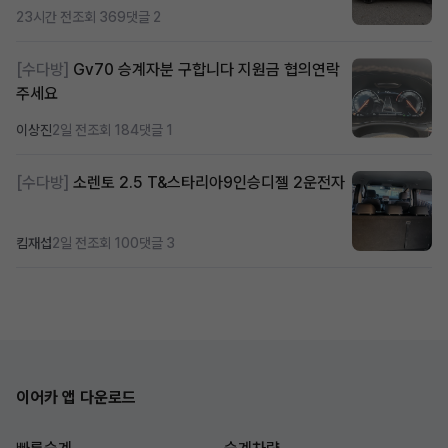
23시간 전
조회 369
댓글 2
[수다방]
Gv70 승계자분 구합니다 지원금 협의연락
주세요
이상진
2일 전
조회 184
댓글 1
[수다방]
소렌토 2.5 T&스타리아9인승디젤 2운전자
킴재섭
2일 전
조회 100
댓글 3
이어카 앱 다운로드