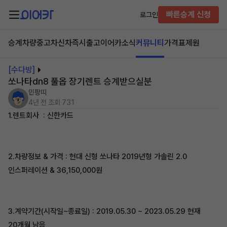
빠른승계 신청
로그인
승계차량
중고차
신차즉시출고
이어카소식
커뮤니티
가격표
제원
[수다방]
쏘나타dn8 풀옵 장기렌트 승계받으실분
민팡띠
4년 전
조회 731
1.렌트회사 : 신한카드
2.차량정보 & 가격 : 현대 신형 쏘나타 2019년형 가솔린 2.0
인스퍼레이션 & 36,150,000원
3.계약기간(시작일~종료일) : 2019.05.30 ~ 2023.05.29 현재
20개월 남음