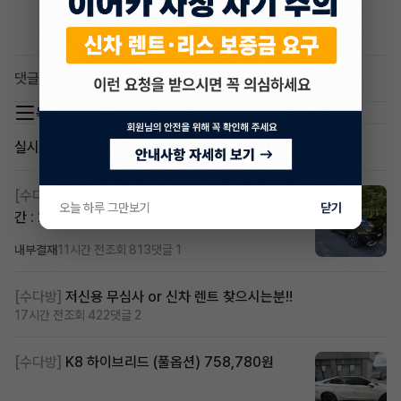
댓글 0
목록 이동
실시간 인기글
[수다방]
스포티지하이브리드 승계합니다(잔여렌트기
오늘 하루 그만보기
닫기
간 : 26개월)
내부결재
11시간 전
조회 813
댓글 1
[수다방]
저신용 무심사 or 신차 렌트 찾으시는분!!
17시간 전
조회 422
댓글 2
[수다방]
K8 하이브리드 (풀옵션) 758,780원