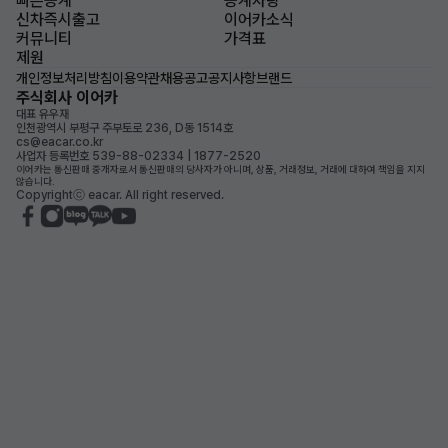
빠른승계
승계차량
신차즉시출고
이어카소식
커뮤니티
가격표
제원
개인정보처리방침
이용약관
채용공고
공지사항
브랜드
주식회사 이어카
대표 유우재
인천광역시 부평구 주부토로 236, D동 1514호
cs@eacar.co.kr
사업자 등록번호 539-88-02334 | 1877-2520
이어카는 통신판매 중개자로서 통신판매의 당사자가 아니며, 상품, 거래정보, 거래에 대하여 책임을 지지
않습니다.
Copyrightⓒ eacar. All right reserved.