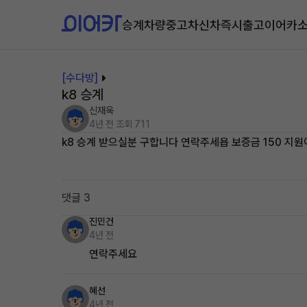
승계차량
중고차
신차즉시출고
이어카
[수다방]
k8 승계
신재욱
4년 전
조회 711
k8 승계 받으실분 구합니다 연락주세욥 보증금 150 지
댓글 3
진민건
4년 전
연락주세요
혜선
4년 전