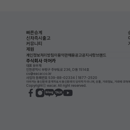
빠른승계
신차즉시출고
커뮤니티
제원
개인정보처리방침
이용약관
채용공고
공지사항
브랜드
주식회사 이어카
대표 유우재
인천광역시 부평구 주부토로 236, D동 1514호
cs@eacar.co.kr
사업자 등록번호 539-88-02334 | 1877-2520
이어카는 통신판매 중개자로서 통신판매의 당사자가 아니며, 상품, 거래정보, 거래에 대하여
Copyrightⓒ eacar. All right reserved.