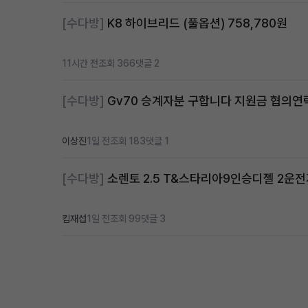
[수다방]
K8 하이브리드 (풀옵션) 758,780원
11시간 전
조회 366
댓글 2
[수다방]
Gv70 승계자분 구합니다 지원금 협의
이상진
1일 전
조회 183
댓글 1
[수다방]
소렌토 2.5 T&스타리아9인승디젤 2운
킴재섭
1일 전
조회 99
댓글 3