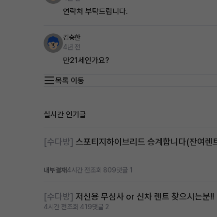
연락처 부탁드립니다.
김승한
4년 전
만21세인가요?
목록 이동
실시간 인기글
[수다방]
내부결재
4시간 전
조회 809
댓글 1
[수다방]
저신용 무심사 or 신차 렌트 찾으시는분!!
4시간 전
조회 419
댓글 2