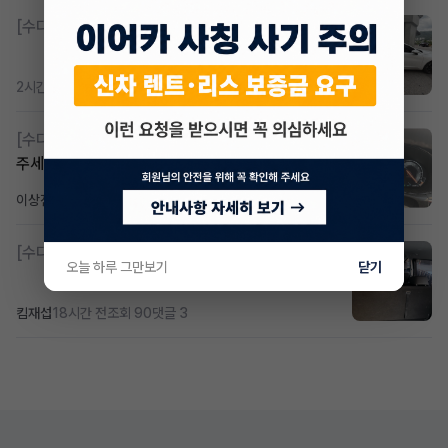
[수다방]
K8 하이브리드 (풀옵션) 758,780원
2시간 전
조회 362
댓글 2
[수다방]
Gv70 승계자분 구합니다 지원금 협의연락
주세요
이상진
21시간 전
조회 173
댓글 1
[수다방]
소렌토 2.5 T&스타리아9인승디젤 2운전자
오늘 하루 그만보기
닫기
킴재섭
18시간 전
조회 90
댓글 3