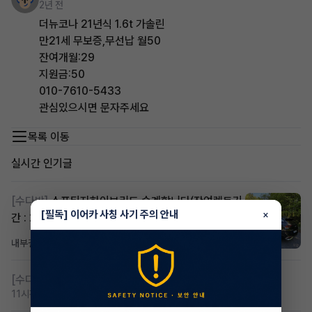
2년 전
더뉴코나 21년식 1.6t 가솔린
만21세 무보증,무선납 월50
잔여개월:29
지원금:50
010-7610-5433
관심있으시면 문자주세요
목록 이동
실시간 인기글
[수다방]
스포티지하이브리드 승계합니다(잔여렌트기
[필독] 이어카 사칭 사기 주의 안내
×
간 : 26개월)
내부결재
6시간 전
조회 800
댓글 1
[수다방]
저신용 무심사 or 신차 렌트 찾으시는분!!
11시간 전
조회 397
댓글 2