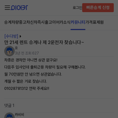
빠른승계 신청
로그인
승계차량
중고차
신차즉시출고
이어카소식
커뮤니티
가격표
제원
[수다방]
만 21세 렌트 승계나 제 2운전자 찾습니다~
호
3년 전
조회 627
차종은 경차만 아니면 상관 없구요!
다음주 입사인데 출퇴근용 차량이 필요해 구해봅니다.
월 70만원만 안 넘으면 상관없습니다.
개월 수 짧은 거로 찾습니다.
01028781312 연락 주세요!!
댓글 1
카비비