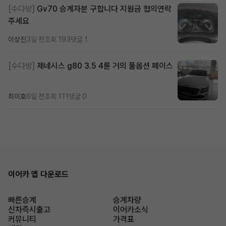
[수다방]
Gv70 승계자분 구합니다 지원금 협의연락
주세요
이상진
3일 전
조회 193
댓글 1
[수다방]
제네시스 g80 3.5 4륜 거의 풀옵션 페이스
최이호
6일 전
조회 111
댓글 0
이어카 앱 다운로드
빠른승계
승계차량
신차즉시출고
이어카소식
커뮤니티
가격표