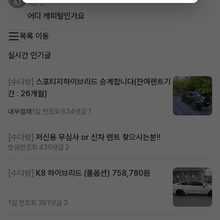
3년 전
어디 캐피탈인가요
목록 이동
실시간 인기글
[수다방]
스포티지하이브리드 승계합니다(잔여렌트기
간 : 26개월)
내부결재
1일 전
조회 834
댓글 1
[수다방]
저신용 무심사 or 신차 렌트 찾으시는분!!
방금전
조회 435
댓글 2
[수다방]
K8 하이브리드 (풀옵션) 758,780원
1일 전
조회 391
댓글 3