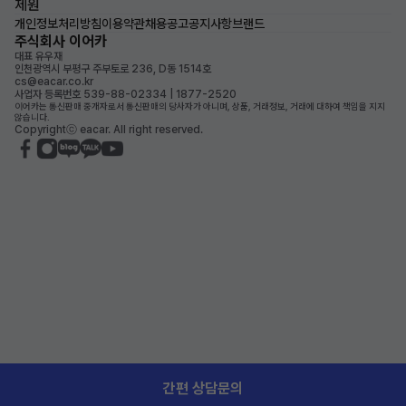
제원
개인정보처리방침
이용약관
채용공고
공지사항
브랜드
주식회사 이어카
대표 유우재
인천광역시 부평구 주부토로 236, D동 1514호
cs@eacar.co.kr
사업자 등록번호 539-88-02334 | 1877-2520
이어카는 통신판매 중개자로서 통신판매의 당사자가 아니며, 상품, 거래정보, 거래에 대하여 책임을 지지
않습니다.
Copyrightⓒ eacar. All right reserved.
간편 상담문의