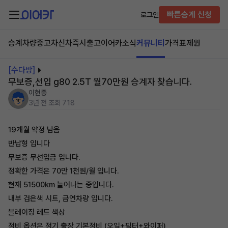
빠른승계 신청
로그인
승계차량
중고차
신차즉시출고
이어카소식
커뮤니티
가격표
제원
[수다방]
무보증,선입 g80 2.5T 월70만원 승계자 찾습니다.
이현종
3년 전
조회 718
19개월 약정 남음
반납형 입니다
무보증 무선입금 입니다.
정확한 가격은 70만 1천원/월 입니다.
현재 51500km 늘어나는 중입니다.
내부 검은색 시트, 금연차량 입니다.
블레이징 레드 색상
정비 옵션은 정기 출장 기본정비 (오일+필터+와이퍼)