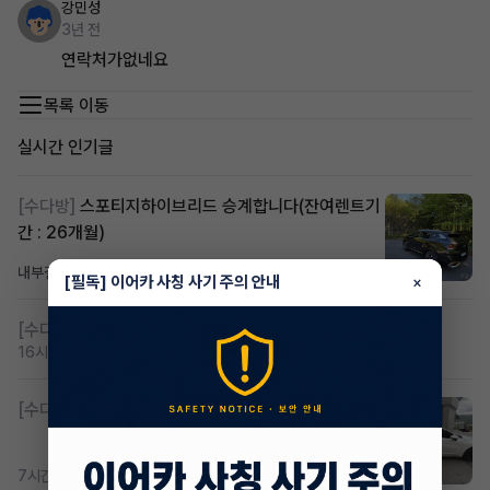
강민성
3년 전
연락처가없네요
목록 이동
실시간 인기글
[수다방]
스포티지하이브리드 승계합니다(잔여렌트기
간 : 26개월)
내부결재
11시간 전
조회 803
댓글 1
[필독] 이어카 사칭 사기 주의 안내
×
[수다방]
저신용 무심사 or 신차 렌트 찾으시는분!!
16시간 전
조회 401
댓글 2
[수다방]
K8 하이브리드 (풀옵션) 758,780원
7시간 전
조회 362
댓글 2