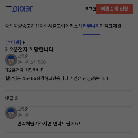
빠른승계 신청
로그인
승계차량
중고차
신차즉시출고
이어카소식
커뮤니티
가격표
제원
[수다방]
제2운전자 희망합니다
고종순
3년 전
조회 566
제2운전자 희망합니다
월납입금 45~55생각하고있습니다 기간은 상관없습니다!
댓글 2
고종순
3년 전
연락처남겨주시면 연락드릴께요!