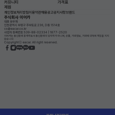
커뮤니티
가격표
제원
개인정보처리방침
이용약관
채용공고
공지사항
브랜드
주식회사 이어카
대표 유우재
인천광역시 부평구 주부토로 236, D동 1514호
cs@eacar.co.kr
사업자 등록번호 539-88-02334 | 1877-2520
이어카는 통신판매 중개자로서 통신판매의 당사자가 아니며, 상품, 거래정보, 거래에 대하여 책임을 지지
않습니다.
Copyrightⓒ eacar. All right reserved.