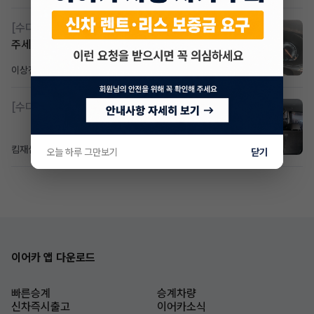
[수다방]
Gv70 승계자분 구합니다 지원금 협의연락
주세요
이상진
1일 전
조회 176
댓글 1
[수다방]
소렌토 2.5 T&스타리아9인승디젤 2운전자
킴재섭
23시간 전
조회 93
댓글 3
오늘 하루 그만보기
닫기
이어카 앱 다운로드
빠른승계
승계차량
신차즉시출고
이어카소식