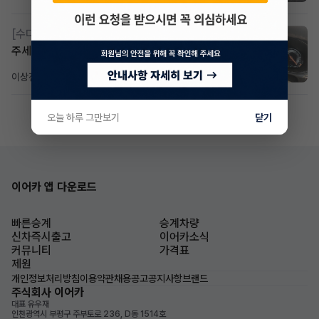
[수다방]
Gv70 승계자분 구합니다 지원금 협의연락
주세요
이상진
4일 전
조회 195
댓글 1
오늘 하루 그만보기
닫기
이어카 앱 다운로드
빠른승계
승계차량
신차즉시출고
이어카소식
커뮤니티
가격표
제원
개인정보처리방침
이용약관
채용공고
공지사항
브랜드
주식회사 이어카
대표 유우재
인천광역시 부평구 주부토로 236, D동 1514호