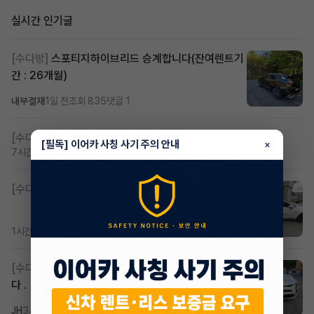
실시간 인기글
[수다방]
스포티지하이브리드 승계합니다(잔여렌트기
간 : 26개월)
내부결재
1일 전
조회 835
댓글 1
[수다방]
저신용 무심사 or 신차 렌트 찾으시는분!!
[필독] 이어카 사칭 사기 주의 안내
×
7시간 전
조회 445
댓글 2
[수다방]
K8 하이브리드 (풀옵션) 758,780원
1시간 전
조회 403
댓글 3
[수다방]
k8 하브 203하 2159 제2운전자 사기입니
다 .
JH
3시간 전
조회 312
댓글 2