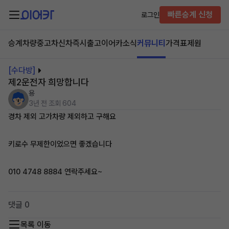
빠른승계 신청
로그인
승계차량
중고차
신차즉시출고
이어카소식
커뮤니티
가격표
제원
[수다방]
제2운전자 희망합니다
용
3년 전
조회 604
경차 제외 고가차량 제외하고 구해요
키로수 무제한이었으면 좋겠습니다
010 4748 8884 연락주세요~
댓글 0
목록 이동