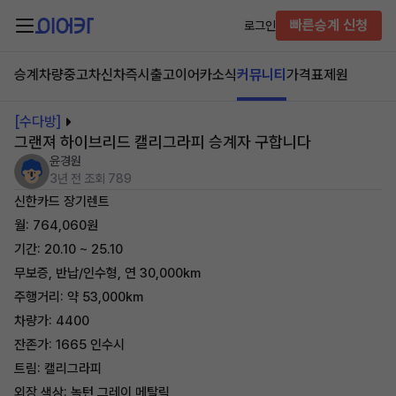
빠른승계 신청
로그인
승계차량
중고차
신차즉시출고
이어카소식
커뮤니티
가격표
제원
[수다방]
그랜져 하이브리드 캘리그라피 승계자 구합니다
윤경원
3년 전
조회 789
신한카드 장기렌트
월: 764,060원
기간: 20.10 ~ 25.10
무보증, 반납/인수형, 연 30,000km
주행거리: 약 53,000km
차량가: 4400
잔존가: 1665 인수시
트림: 캘리그라피
외장 색상: 녹턴 그레이 메탈릭