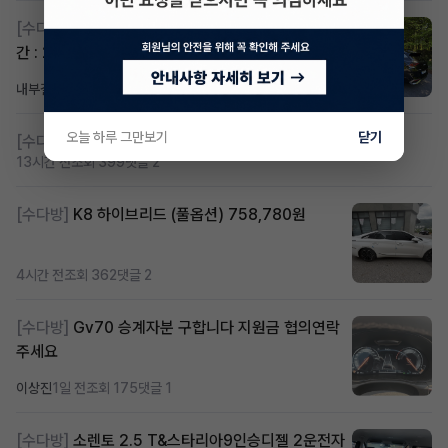
[수다방]
스포티지하이브리드 승계합니다(잔여렌트기
간 : 26개월)
내부결재
9시간 전
조회 801
댓글 1
오늘 하루 그만보기
닫기
[수다방]
저신용 무심사 or 신차 렌트 찾으시는분!!
13시간 전
조회 399
댓글 2
[수다방]
K8 하이브리드 (풀옵션) 758,780원
4시간 전
조회 362
댓글 2
[수다방]
Gv70 승계자분 구합니다 지원금 협의연락
주세요
이상진
1일 전
조회 175
댓글 1
[수다방]
소렌토 2.5 T&스타리아9인승디젤 2운전자