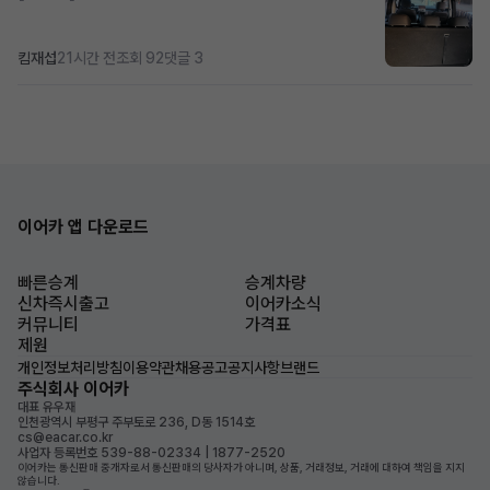
킴재섭
21시간 전
조회 92
댓글 3
이어카 앱 다운로드
빠른승계
승계차량
신차즉시출고
이어카소식
커뮤니티
가격표
제원
개인정보처리방침
이용약관
채용공고
공지사항
브랜드
주식회사 이어카
대표 유우재
인천광역시 부평구 주부토로 236, D동 1514호
cs@eacar.co.kr
사업자 등록번호 539-88-02334 | 1877-2520
이어카는 통신판매 중개자로서 통신판매의 당사자가 아니며, 상품, 거래정보, 거래에 대하여 책임을 지지
않습니다.