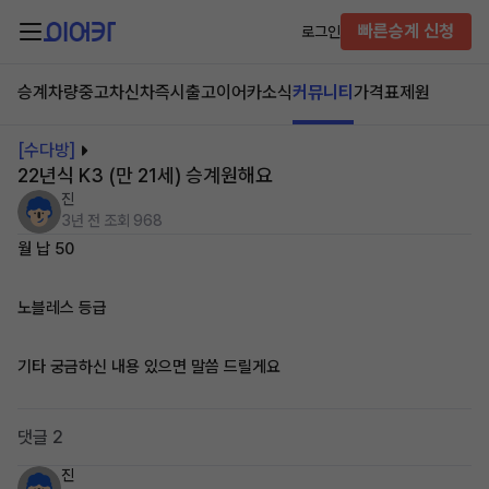
빠른승계 신청
로그인
승계차량
중고차
신차즉시출고
이어카소식
커뮤니티
가격표
제원
[수다방]
22년식 K3 (만 21세) 승계원해요
진
3년 전
조회 968
월 납 50
노블레스 등급
기타 궁금하신 내용 있으면 말씀 드릴게요
댓글 2
진