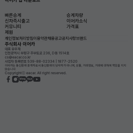
이어카 앱 다운로드
빠른승계
승계차량
신차즉시출고
이어카소식
커뮤니티
가격표
제원
개인정보처리방침
이용약관
채용공고
공지사항
브랜드
주식회사 이어카
대표 유우재
인천광역시 부평구 주부토로 236, D동 1514호
cs@eacar.co.kr
사업자 등록번호 539-88-02334 | 1877-2520
이어카는 통신판매 중개자로서 통신판매의 당사자가 아니며, 상품, 거래정보, 거래에 대하여 책임을 지지
않습니다.
Copyrightⓒ eacar. All right reserved.