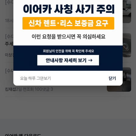
[수다방]
K8 하이브리드 (풀옵션) 758,780원
18시간 전
조회 367
댓글 2
[수다방]
Gv70 승계자분 구합니다 지원금 협의연락
주세요
이상진
2일 전
조회 184
댓글 1
[수다방]
소렌토 2.5 T&스타리아9인승디젤 2운전자
오늘 하루 그만보기
닫기
킴재섭
2일 전
조회 100
댓글 3