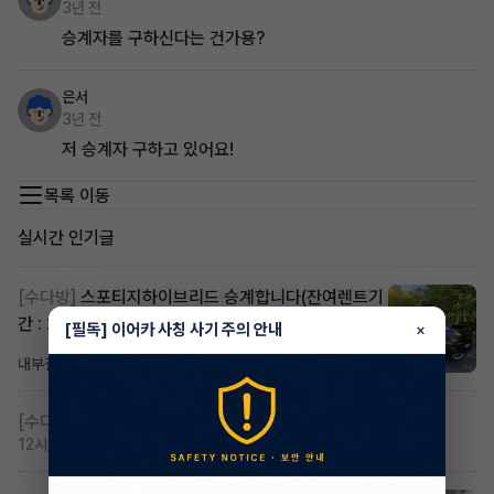
3년 전
승계자를 구하신다는 건가용?
은서
3년 전
저 승계자 구하고 있어요!
목록 이동
실시간 인기글
[수다방]
스포티지하이브리드 승계합니다(잔여렌트기
간 : 26개월)
[필독] 이어카 사칭 사기 주의 안내
×
내부결재
5시간 전
조회 811
댓글 1
[수다방]
저신용 무심사 or 신차 렌트 찾으시는분!!
12시간 전
조회 420
댓글 2