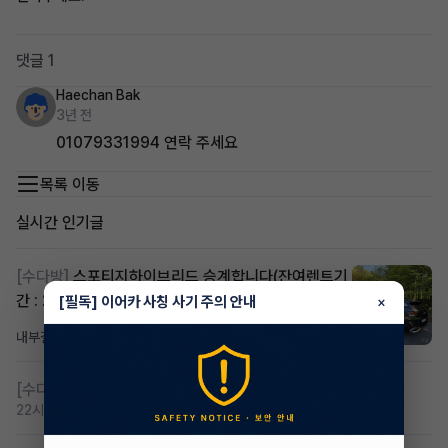
댓글 1
Haechan Bak
3년 전
01079331994 연락 주세요
목록 이동
실시간 인기글
[수다방]
스포티지하이브리드 승계합니다(잔여렌트기
간 : 26개월)
[필독] 이어카 사칭 사기 주의 안내
×
내부결재
16시간 전
조회 817
댓글 1
[수다방]
저신용 무심사 or 신차 렌트 찾으시는분!!
22시간 전
조회 425
댓글 2