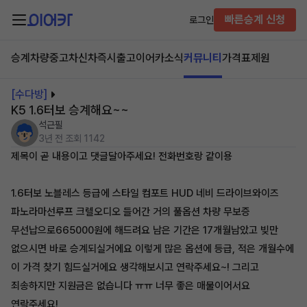
빠른승계 신청
로그인
승계차량
중고차
신차즉시출고
이어카소식
커뮤니티
가격표
제원
[수다방]
K5 1.6터보 승계해요~~
석근필
3년 전
조회 1142
제목이 곧 내용이고 댓글달아주세요! 전화번호랑 같이용
1.6터보 노블레스 등급에 스타일 컴포트 HUD 네비 드라이브와이즈
파노라마선루프 크렐오디오 들어간 거의 풀옵션 차량 무보증
무선납으로665000원에 해드려요 남은 기간은 17개월남았고 빚만
없으시면 바로 승계되실거에요 이렇게 많은 옵션에 등급, 적은 개월수에
이 가격 찾기 힘드실거에요 생각해보시고 연락주세요~! 그리고
죄송하지만 지원금은 없습니다 ㅠㅠ 너무 좋은 매물이어서요
연락주세요!