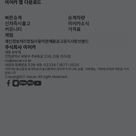
이어카 앱 다운로드
빠른승계
승계차량
신차즉시출고
이어카소식
커뮤니티
가격표
제원
개인정보처리방침
이용약관
채용공고
공지사항
브랜드
주식회사 이어카
대표 유우재
인천광역시 부평구 주부토로 236, D동 1514호
cs@eacar.co.kr
사업자 등록번호 539-88-02334 | 1877-2520
이어카는 통신판매 중개자로서 통신판매의 당사자가 아니며, 상품, 거래정보, 거래에 대하여 책임을 지지
않습니다.
Copyrightⓒ eacar. All right reserved.