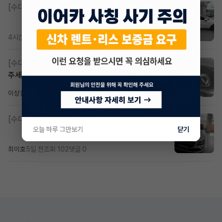
[수다방]
K8 하이브리드 (풀옵션) 758,780원
4시간 전
조회 372
댓글 3
[수다방]
Gv70 승계자분 구합니다 지원금 협의연락
주세요
이상진
2일 전
조회 185
댓글 1
[수다방]
제네시스 g80 3.5 4륜 거의 풀옵션 페이스
오늘 하루 그만보기
닫기
최이호
5일 전
조회 102
댓글 0