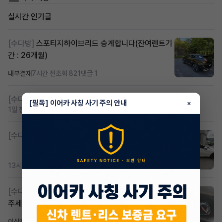
실시간 인기글
[수다방]
스포티지하이브리드 승계합니다(잔여렌트기
간 : 26개월)
내부결재
7시간 전
조회 821
댓글 1
[수다방]
저신용 무심사 or 신차 렌트 찾으시는분!!
[필독] 이어카 사칭 사기 주의 안내
×
1일 전
조회 430
댓글 2
[수다방]
K8 하이브리드 (풀옵션) 758,780원
13시간 전
조회 387
댓글 3
[수다방]
Gv70 승계자분 구합니다 지원금 협의연락
주세요
이상진
3일 전
조회 187
댓글 1