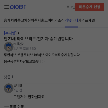
빠른승계 신청
로그인
승계차량
중고차
신차즉시출고
이어카소식
커뮤니티
가격표
제원
[수다방]
만21세 하이브리드.전기차 승계원합니다
null건이
4년 전
조회 550
투싼하브.쏘렌토하브.k8하브.아이오닉5 승계원합니다
옵션풍부한차량보고있습니다
댓글 1
양태환
4년 전
그랜저는 안하실까요
목록 이동