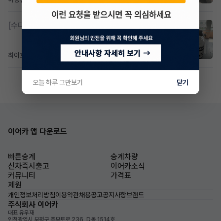
[수다방]
제네시스 g80 3.5 4륜 거의 풀옵션 페이스
최이호
5일 전
조회 106
댓글 0
오늘 하루 그만보기
닫기
이어카 앱 다운로드
빠른승계
승계차량
신차즉시출고
이어카소식
커뮤니티
가격표
제원
개인정보처리방침
이용약관
채용공고
공지사항
브랜드
주식회사 이어카
대표 유우재
인천광역시 부평구 주부토로 236, D동 1514호