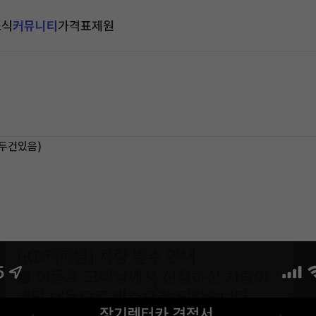
소식
커뮤니티
가격표
제원
한두건있음)