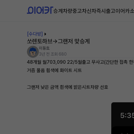
승계차량
중고차
신차즉시출고
이어카
[수다방]
쏘렌토하브->그랜저 맞승계
이동효
3년 전
조회 680
48개월 월703,090 22/5월출고 무사고(간단한 접촉 
거즘 풀옵 흼색에 화이트 시트
그랜저 낮은 금액 흰색에 밝은시트차량 선호