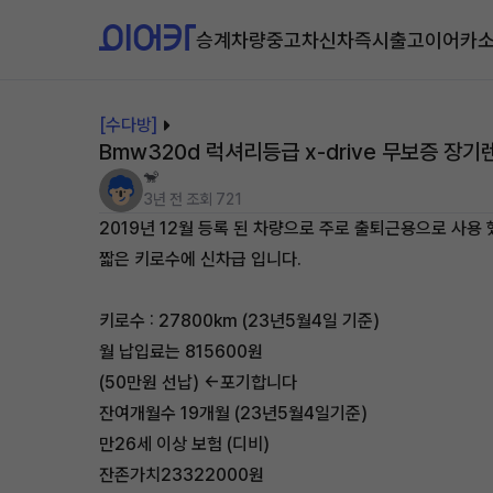
승계차량
중고차
신차즉시출고
이어카
[수다방]
Bmw320d 럭셔리등급 x-drive 무보증 장
🐒
3년 전
조회 721
2019년 12월 등록 된 차량으로 주로 출퇴근용으로 사용 
짧은 키로수에 신차급 입니다.
키로수 : 27800km (23년5월4일 기준)
월 납입료는 815600원
(50만원 선납) <-포기합니다
잔여개월수 19개월 (23년5월4일기준)
만26세 이상 보험 (디비)
잔존가치23322000원