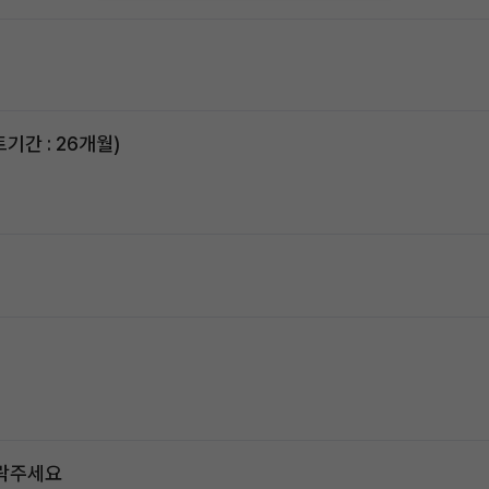
스포티지하이브리드 승계합니다(잔여렌트기간 : 26개월)
연락주세요