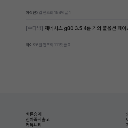
이상진
3일 전
조회 194
댓글 1
[수다방]
제네시스 g80 3.5 4륜 거의 풀옵션 페이
최이호
6일 전
조회 111
댓글 0
빠른승계
신차즉시출고
커뮤니티