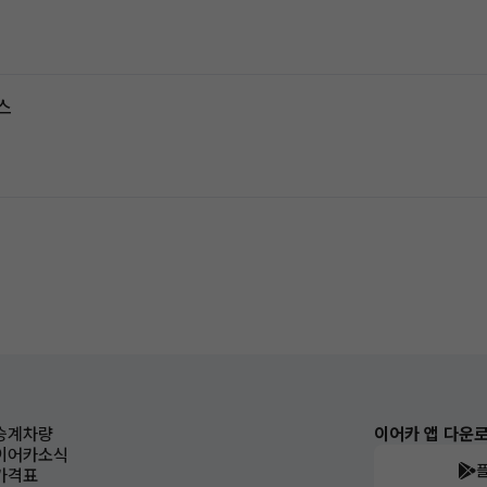
스
승계차량
이어카 앱 다운
이어카소식
가격표