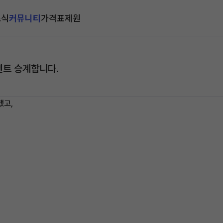
소식
커뮤니티
가격표
제원
기렌트 승계합니다.
했고,