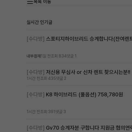
목록 이동
실시간 인기글
[수다방]
내부결재
1일 전
조회 834
댓글 1
[수다방]
저신용 무심사 or 신차 렌트 찾으시는분!!
1시간 전
조회 435
댓글 2
[수다방]
K8 하이브리드 (풀옵션) 758,780원
1시간 전
조회 391
댓글 3
[수다방]
Gv70 승계자분 구합니다 지원금 협의