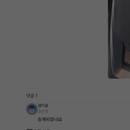
댓글 1
성기웅
3년 전
승계되었나요