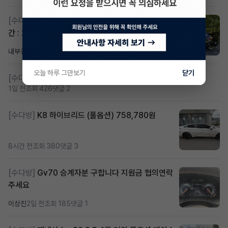
[수다방]
스포티지하이브리드 승계합니다(잔여렌트기
간 : 26개월)
내부결재
1시간 전
조회 819
댓글 1
오늘 하루 그만보기
닫기
[수다방]
저신용 무심사 or 신차 렌트 찾으시는분!!
1일 전
조회 426
댓글 2
[수다방]
K8 하이브리드 (풀옵션) 758,780원
8시간 전
조회 380
댓글 3
[수다방]
Gv70 승계자분 구합니다 지원금 협의연락
주세요
이상진
2일 전
조회 185
댓글 1