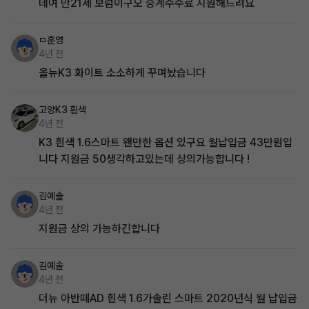
데여 만21세 보럼이구오 승계수수료 지원해드려요
ㅁ훈영
4년 전
올뉴K3 화이트 소소하게 꾸며놨습니다
고양K3 흰색
4년 전
K3 흰색 1.6스마트 왠만한 옵션 있구요 월납입금 43만원입
니다 지원금 50생각하고있는데 상의가능합니다 !
김예솔
4년 전
지원금 상의 가능하긴합니다
김예솔
4년 전
더뉴 아반떼AD 흰색 1.6가솔린 스마트 2020년식 월 납입금