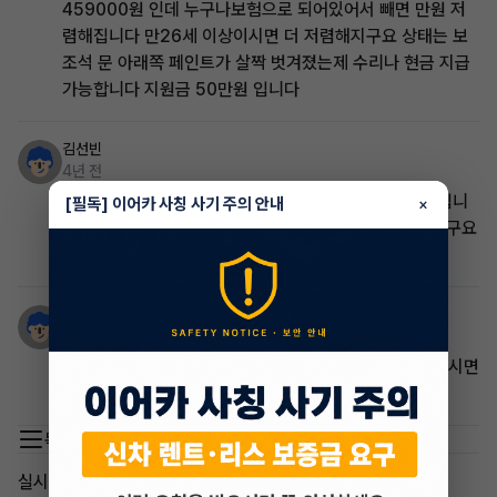
459000원 인데 누구나보험으로 되어있어서 빼면 만원 저
렴해집니다 만26세 이상이시면 더 저렴해지구요 상태는 보
조석 문 아래쪽 페인트가 살짝 벗겨졌는제 수리나 현금 지급
가능합니다 지원금 50만원 입니다
김선빈
4년 전
k3 페리 화이트펄 , 실내 브라운색상 오디오 뺀 풀옵션 입니
[필독] 이어카 사칭 사기 주의 안내
×
다 휠찍힘 빼곤 정상이구요 월 납입금 53만 보증 잡혀있구요
지원금 상의 가능하십니다.
권재선
4년 전
k8은어떨까요 월납은:57만정도구요.상태는:상급으로보시면
됩니다.지원금:100이구요
목록 이동
실시간 인기글