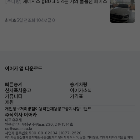
[수다방]
제네시스 g80 3.5 4륜 거의 풀옵션 페이스
최이호
5일 전
조회 104
댓글 0
이어카 앱 다운로드
빠른승계
승계차량
신차즉시출고
이어카소식
커뮤니티
가격표
제원
개인정보처리방침
이용약관
채용공고
공지사항
브랜드
주식회사 이어카
대표 유우재
인천광역시 부평구 주부토로 236, D동 1514호
cs@eacar.co.kr
사업자 등록번호 539-88-02334 | 1877-2520
이어카는 통신판매 중개자로서 통신판매의 당사자가 아니며, 상품, 거래정보, 거래에 대하여 책임을 지지