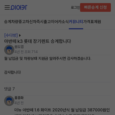
빠른승계 신청
로그인
승계차량
중고차
신차즉시출고
이어카소식
커뮤니티
가격표
제원
[수다방]
아반떼 k3 롯데 장기렌트 승계합니다
권도엽
4년 전
조회 714
월 납입금 및 차량상태 지원금 알려주시면 감사하겠습니다.
감사합니다
댓글 7
홍종화
4년 전
더뉴 아반떼 1.6 화이트 2020년식 월 납임급 387000원인