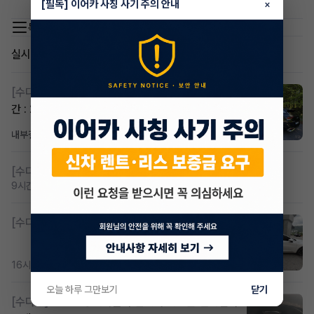
[필독] 이어카 사칭 사기 주의 안내
×
목록 이동
실시간 인기글
[수다방]
스포티지하이브리드 승계합니다(잔여렌트기
간 : 26개월)
내부결재
3시간 전
조회 811
댓글 1
[수다방]
저신용 무심사 or 신차 렌트 찾으시는분!!
9시간 전
조회 419
댓글 2
[수다방]
K8 하이브리드 (풀옵션) 758,780원
16시간 전
조회 367
댓글 2
오늘 하루 그만보기
닫기
[수다방]
Gv70 승계자분 구합니다 지원금 협의연락