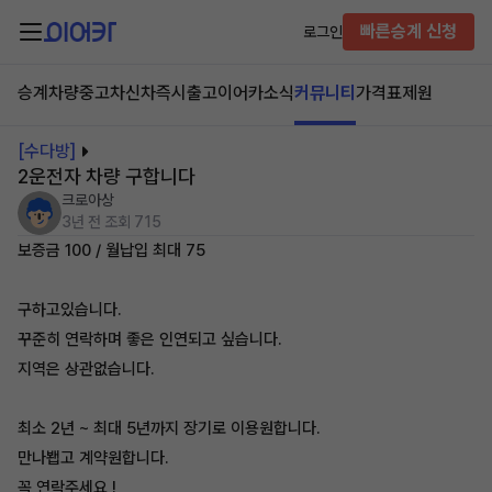
빠른승계 신청
로그인
승계차량
중고차
신차즉시출고
이어카소식
커뮤니티
가격표
제원
[수다방]
2운전자 차량 구합니다
크로아상
3년 전
조회 715
보증금 100 / 월납입 최대 75
구하고있습니다.
꾸준히 연락하며 좋은 인연되고 싶습니다.
지역은 상관없습니다.
최소 2년 ~ 최대 5년까지 장기로 이용원합니다.
만나봽고 계약원합니다.
꼭 연락주세요 !