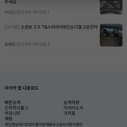
주세요
이상진
2일 전
조회 184
댓글 1
[수다방]
소렌토 2.5 T&스타리아9인승디젤 2운전자
킴재섭
2일 전
조회 100
댓글 3
이어카 앱 다운로드
빠른승계
승계차량
신차즉시출고
이어카소식
커뮤니티
가격표
제원
개인정보처리방침
이용약관
채용공고
공지사항
브랜드