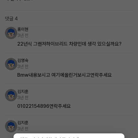
댓글 4
홍이현
3년 전
22년식 그랜져하이브리드 차량인데 생각 있으실까요?
김영숙
3년 전
Bmw내용보시고 여기에올린거보시고연락주세요
김지훈
3년 전
01022154896연락주세요
김지훈
3년 전
아반떼cn7하이브리드 있습니다 월52 연1.5만k 입니다