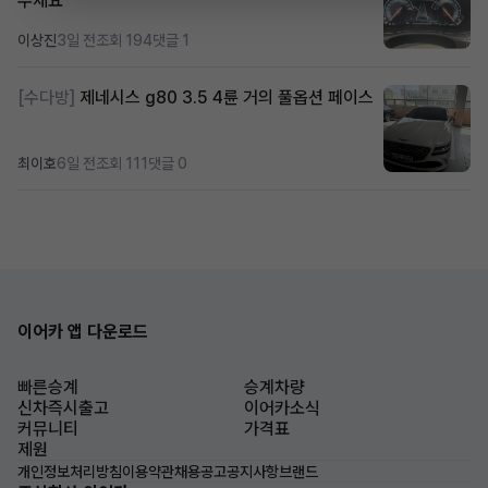
주세요
이상진
3일 전
조회 194
댓글 1
[수다방]
제네시스 g80 3.5 4륜 거의 풀옵션 페이스
최이호
6일 전
조회 111
댓글 0
이어카 앱 다운로드
빠른승계
승계차량
신차즉시출고
이어카소식
커뮤니티
가격표
제원
개인정보처리방침
이용약관
채용공고
공지사항
브랜드