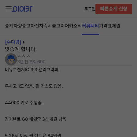
빠른승계 신청
로그인
승계차량
중고차
신차즉시출고
이어카소식
커뮤니티
가격표
제원
[수다방]
맞승계 합니다.
ㅅ ㅅ ㅅ
3년 전
조회 600
더뉴그랜저IG 3.3 캘리그라피.
무사고 1도 없음. 휠 기스도 없음.
44000 키로 주행중.
장기렌트 60 개월중 34 개월 남음
만26세 이상 월 렌트료 84만원