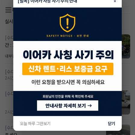
[필독] 이어카 사칭 사기 주의 안내
×
목록 이동
실시간 인기글
[수다방]
스포티지하이브리드 승계합니다(잔여렌트기
간 : 26개월)
내부결재
1일 전
조회 835
댓글 1
[수다방]
저신용 무심사 or 신차 렌트 찾으시는분!!
2시간 전
조회 440
댓글 2
[수다방]
K8 하이브리드 (풀옵션) 758,780원
2시간 전
조회 397
댓글 3
오늘 하루 그만보기
닫기
[수다방]
Gv70 승계자분 구합니다 지원금 협의연락