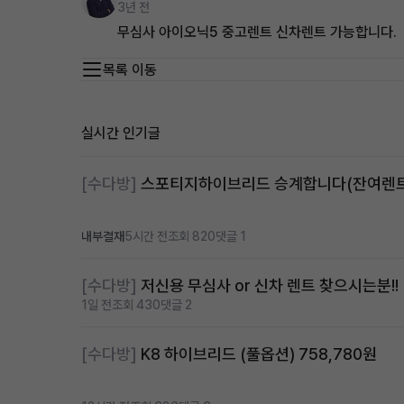
3년 전
무심사 아이오닉5 중고렌트 신차렌트 가능합니다.
목록 이동
실시간 인기글
[수다방]
내부결재
5시간 전
조회 820
댓글 1
[수다방]
저신용 무심사 or 신차 렌트 찾으시는분!!
1일 전
조회 430
댓글 2
[수다방]
K8 하이브리드 (풀옵션) 758,780원