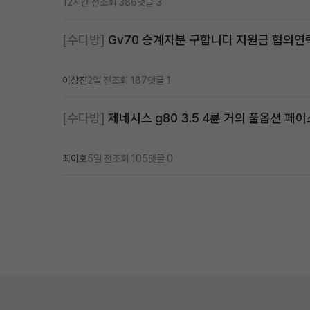
12시간 전
조회 386
댓글 3
[수다방]
Gv70 승계자분 구합니다 지원금 협의
이상진
2일 전
조회 187
댓글 1
[수다방]
제네시스 g80 3.5 4륜 거의 풀옵션 페이
최이호
5일 전
조회 105
댓글 0