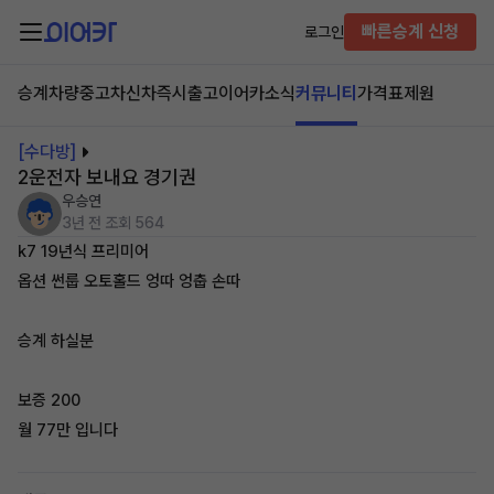
빠른승계 신청
로그인
승계차량
중고차
신차즉시출고
이어카소식
커뮤니티
가격표
제원
[수다방]
2운전자 보내요 경기권
우승연
3년 전
조회 564
k7 19년식 프리미어
옵션 썬룹 오토홀드 엉따 엉춥 손따
승계 하실분
보증 200
월 77만 입니다