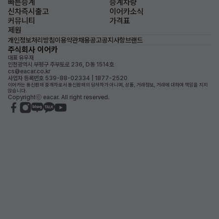
빠른승계
승계차량
신차즉시출고
이어카소식
커뮤니티
가격표
제원
개인정보처리방침
이용약관
채용공고
공지사항
브랜드
주식회사 이어카
대표 유우재
인천광역시 부평구 주부토로 236, D동 1514호
cs@eacar.co.kr
사업자 등록번호 539-88-02334 | 1877-2520
이어카는 통신판매 중개자로서 통신판매의 당사자가 아니며, 상품, 거래정보, 거래에 대하여 책임을 지지
않습니다.
Copyrightⓒ eacar. All right reserved.