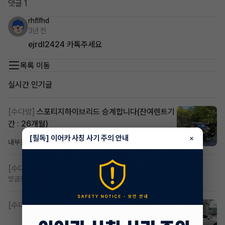
댓글 1
rhflfhd
3년 전
ejrdl2424 카톡주세요
목록 이동
실시간 인기글
[수다방]
스포티지하이브리드 승계합니다(잔여렌트기
간 : 26개월)
[필독] 이어카 사칭 사기 주의 안내
×
내부결재
1일 전
조회 834
댓글 1
[수다방]
저신용 무심사 or 신차 렌트 찾으시는분!!
방금전
조회 435
댓글 2
[수다방]
K8 하이브리드 (풀옵션) 758,780원