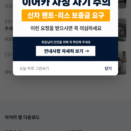
방금전
조회 391
댓글 3
[수다방]
Gv70 승계자분 구합니다 지원금 협의연락
주세요
이상진
3일 전
조회 193
댓글 1
[수다방]
제네시스 g80 3.5 4륜 거의 풀옵션 페이스
오늘 하루 그만보기
닫기
최이호
6일 전
조회 111
댓글 0
이어카 앱 다운로드