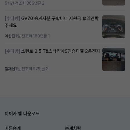
5시간 전
조회 366
댓글 2
[수다방]
Gv70 승계자분 구합니다 지원금 협의연락
주세요
이상진
1일 전
조회 180
댓글 1
[수다방]
소렌토 2.5 T&스타리아9인승디젤 2운전자
킴재섭
1일 전
조회 97
댓글 3
이어카 앱 다운로드
빠른승계
승계차량