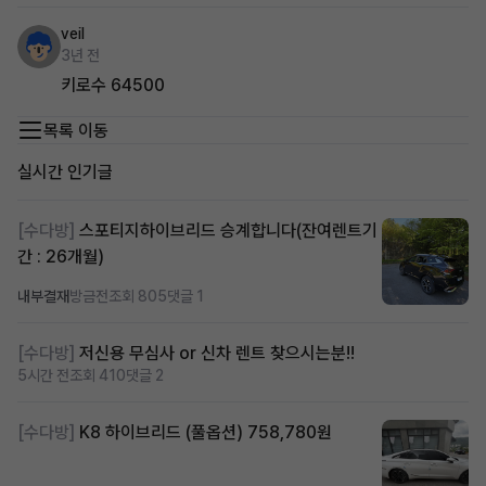
veil
3년 전
키로수 64500
목록 이동
실시간 인기글
[수다방]
스포티지하이브리드 승계합니다(잔여렌트기
간 : 26개월)
내부결재
방금전
조회 805
댓글 1
[수다방]
저신용 무심사 or 신차 렌트 찾으시는분!!
5시간 전
조회 410
댓글 2
[수다방]
K8 하이브리드 (풀옵션) 758,780원