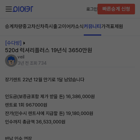
빠른승계 신청
로그인
승계차량
중고차
신차즉시출고
이어카소식
커뮤니티
가격표
제원
[수다방]
520d 럭셔리플러스 19년식 3650만원
veil
3년 전
조회 734
장기렌트 22년 12월 만기로 1달 남았습니다
인도금(보증금포함 제가 받을 돈) 16,386,000원
렌트료 1회 967000원
잔가(인수시 렌트사에 지급할 돈) 19,180,000원
인수까지 총금액 36,533,000원
반납,인수,연장