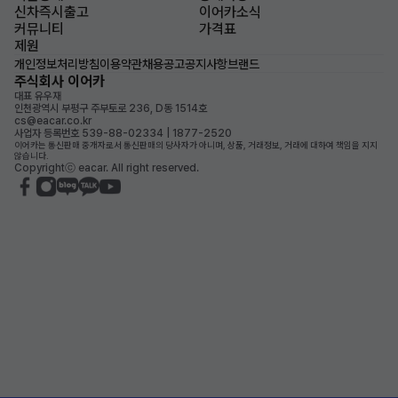
신차즉시출고
이어카소식
커뮤니티
가격표
제원
개인정보처리방침
이용약관
채용공고
공지사항
브랜드
주식회사 이어카
대표 유우재
인천광역시 부평구 주부토로 236, D동 1514호
cs@eacar.co.kr
사업자 등록번호 539-88-02334 | 1877-2520
이어카는 통신판매 중개자로서 통신판매의 당사자가 아니며, 상품, 거래정보, 거래에 대하여 책임을 지지
않습니다.
Copyrightⓒ eacar. All right reserved.