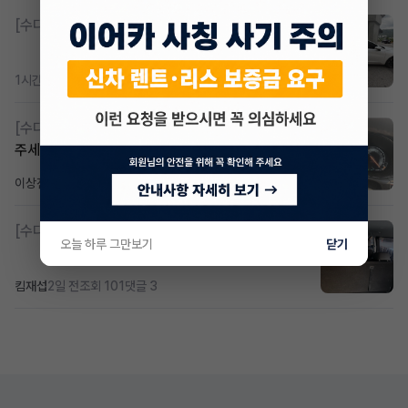
[수다방]
K8 하이브리드 (풀옵션) 758,780원
1시간 전
조회 370
댓글 2
[수다방]
Gv70 승계자분 구합니다 지원금 협의연락
주세요
이상진
2일 전
조회 184
댓글 1
[수다방]
소렌토 2.5 T&스타리아9인승디젤 2운전자
오늘 하루 그만보기
닫기
킴재섭
2일 전
조회 101
댓글 3