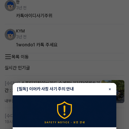
한
3년 전
카톡아이디사기주위
KYM
3년 전
1wondo1 카톡 주세요
목록 이동
실시간 인기글
[수다방]
스포티지하이브리드 승계합니다(잔여렌트기
[필독] 이어카 사칭 사기 주의 안내
×
간 : 26개월)
내부결재
13시간 전
조회 814
댓글 1
[수다방]
저신용 무심사 or 신차 렌트 찾으시는분!!
19시간 전
조회 423
댓글 2