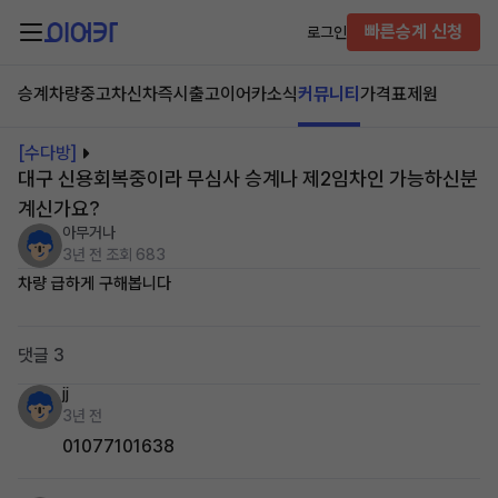
빠른승계 신청
로그인
승계차량
중고차
신차즉시출고
이어카소식
커뮤니티
가격표
제원
[수다방]
대구 신용회복중이라 무심사 승계나 제2임차인 가능하신분
계신가요?
아무거나
3년 전
조회 683
차량 급하게 구해봅니다
댓글 3
jj
3년 전
01077101638