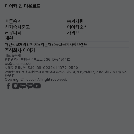
이어카 앱 다운로드
빠른승계
승계차량
신차즉시출고
이어카소식
커뮤니티
가격표
제원
개인정보처리방침
이용약관
채용공고
공지사항
브랜드
주식회사 이어카
대표 유우재
인천광역시 부평구 주부토로 236, D동 1514호
cs@eacar.co.kr
사업자 등록번호 539-88-02334 | 1877-2520
이어카는 통신판매 중개자로서 통신판매의 당사자가 아니며, 상품, 거래정보, 거래에 대하여 책임을 지지
않습니다.
Copyrightⓒ eacar. All right reserved.