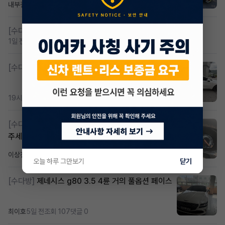
내부결재
13시간 전
조회 828
댓글 1
[수다방]
저신용 무심사 or 신차 렌트 찾으시는분!!
1일 전
조회 433
댓글 2
[수다방]
K8 하이브리드 (풀옵션) 758,780원
19시간 전
조회 390
댓글 3
[수다방]
Gv70 승계자분 구합니다 지원금 협의연락
주세요
이상진
3일 전
조회 190
댓글 1
오늘 하루 그만보기
닫기
[수다방]
제네시스 g80 3.5 4륜 거의 풀옵션 페이스
최이호
5일 전
조회 107
댓글 0