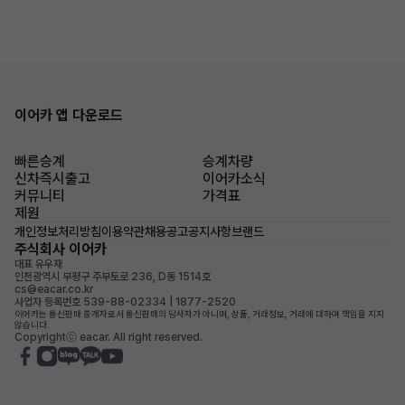
이어카 앱 다운로드
빠른승계
승계차량
신차즉시출고
이어카소식
커뮤니티
가격표
제원
개인정보처리방침
이용약관
채용공고
공지사항
브랜드
주식회사 이어카
대표 유우재
인천광역시 부평구 주부토로 236, D동 1514호
cs@eacar.co.kr
사업자 등록번호 539-88-02334 | 1877-2520
이어카는 통신판매 중개자로서 통신판매의 당사자가 아니며, 상품, 거래정보, 거래에 대하여 책임을 지지
않습니다.
Copyrightⓒ eacar. All right reserved.