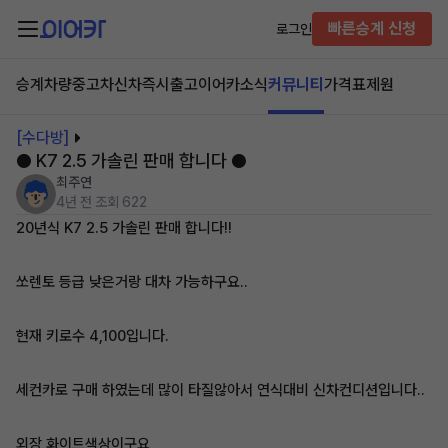
빠른승계 신청
로그인
승계차량
중고차
신차즉시출고
이어카소식
커뮤니티
가격표
제원
[수다방]
● K7 2.5 가솔린 판매 합니다 ●
최주연
4년 전
조회 622
20년식 K7 2.5 가솔린 판매 합니다!!
쏘렌토 등급 낮은거랑 대차 가능하구요..
현재 키로수 4,100입니다.
세컨카로 구매 하였는데 많이 타질않아서 연식대비 신차컨디션입니다..
외장 화이트색상이구요