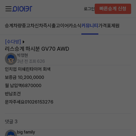
빠른승계 신청
로그인
승계차량
중고차
신차즉시출고
이어카소식
커뮤니티
가격표
제원
[수다방]
리스승계 하시분 GV70 AWD
박정현
3년 전
조회 626
인치업 미쉐린타이어 회색
보증금 10,200,0000
월 납입액6870000
반납조건
문자주세요01026153276
댓글 3
big family