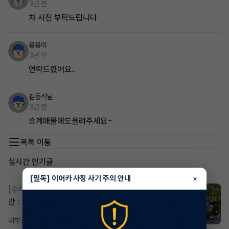
3년 전
차 사진 부탁드립니다
용용이
3년 전
연락드렸어요..
김동석님
3년 전
승계매물에도올려주세요~
목록 이동
실시간 인기글
[필독] 이어카 사칭 사기 주의 안내
×
[수다방]
스포티지하이브리드 승계합니다(잔여렌트기
간 : 26개월)
내부결재
14시간 전
조회 815
댓글 1