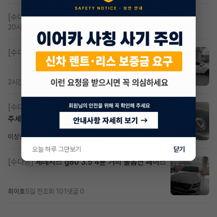
[수다방]
저신용 무심사 or 신차 렌트 찾으시는분!!
20시간 전
조회 424
댓글 2
[수다방]
K8 하이브리드 (풀옵션) 758,780원
2시간 전
조회 372
댓글 3
[수다방]
Gv70 승계자분 구합니다 지원금 협의연락
주세요
이상진
2일 전
조회 184
댓글 1
오늘 하루 그만보기
닫기
[수다방]
제네시스 g80 3.5 4륜 거의 풀옵션 페이스
최이호
5일 전
조회 101
댓글 0