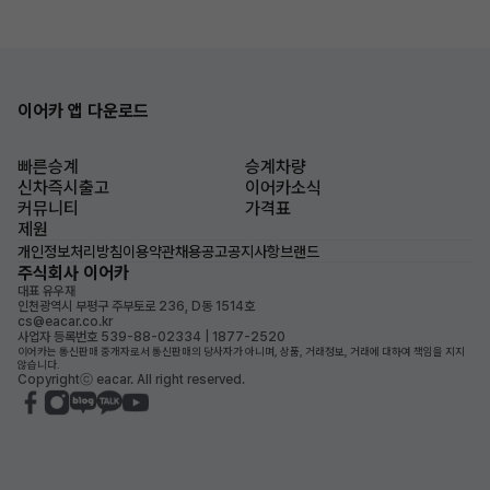
이어카 앱 다운로드
빠른승계
승계차량
신차즉시출고
이어카소식
커뮤니티
가격표
제원
개인정보처리방침
이용약관
채용공고
공지사항
브랜드
주식회사 이어카
대표 유우재
인천광역시 부평구 주부토로 236, D동 1514호
cs@eacar.co.kr
사업자 등록번호 539-88-02334 | 1877-2520
이어카는 통신판매 중개자로서 통신판매의 당사자가 아니며, 상품, 거래정보, 거래에 대하여 책임을 지지
않습니다.
Copyrightⓒ eacar. All right reserved.