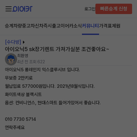
빠른승계 신청
로그인
승계차량
중고차
신차즉시출고
이어카소식
커뮤니티
가격표
제원
[수다방]
아이오닉5 sk장기렌트 가져가실분 조건좋아요~
최환영
4년 전
조회 622
아이오닉5 롱레인지 익스클루시브 입니다.
무보증 2만키로
월납입료 577000원입니다. 2021년8월식입니다.
화이트색상 블랙시트
옵션: 컨비니언스, 현대스마트 들어가있어서 좋습니다.
010 7730 5714
연락주세요