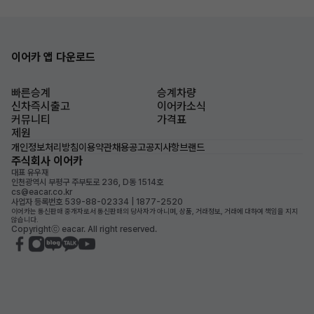
이어카 앱 다운로드
빠른승계
승계차량
신차즉시출고
이어카소식
커뮤니티
가격표
제원
개인정보처리방침
이용약관
채용공고
공지사항
브랜드
주식회사 이어카
대표 유우재
인천광역시 부평구 주부토로 236, D동 1514호
cs@eacar.co.kr
사업자 등록번호 539-88-02334 | 1877-2520
이어카는 통신판매 중개자로서 통신판매의 당사자가 아니며, 상품, 거래정보, 거래에 대하여 책임을 지지
않습니다.
Copyrightⓒ eacar. All right reserved.