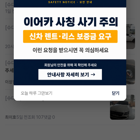
[수다방]
저신용 무심사 or 신차 렌트 찾으시는분!!
1일 전
조회 433
댓글 2
[수다방]
K8 하이브리드 (풀옵션) 758,780원
20시간 전
조회 390
댓글 3
[수다방]
Gv70 승계자분 구합니다 지원금 협의연락
주세요
이상진
3일 전
조회 190
댓글 1
오늘 하루 그만보기
닫기
[수다방]
제네시스 g80 3.5 4륜 거의 풀옵션 페이스
최이호
5일 전
조회 107
댓글 0