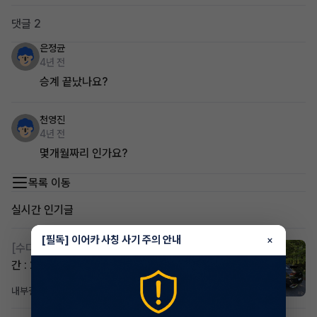
댓글 2
은정균
4년 전
승계 끝났나요?
천영진
4년 전
몇개월짜리 인가요?
목록 이동
실시간 인기글
[필독] 이어카 사칭 사기 주의 안내
×
[수다방]
스포티지하이브리드 승계합니다(잔여렌트기
간 : 26개월)
내부결재
13시간 전
조회 829
댓글 1